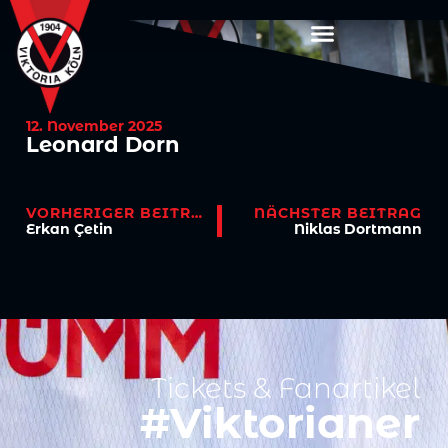
12. November 2025
Leonard Dorn
VORHERIGER BEITRAG
NÄCHSTER BEITRAG
Erkan Çetin
Niklas Dortmann
Tickets & Fanartikel
#Viktorianer