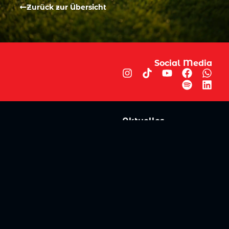
Zurück zur Übersicht
Social Media
Aktuelles
V
iktoria Köln
Teams
NLZ
1904 e.V.
Verein
Stadion
Sportpark
Fans & Mitglieder
Höhenberg
V
ussball­schule
Günter-Kuxdorf-
Weg 1
Tickets kaufen
+49 (0)221 - 572
Fanshop
75 4220