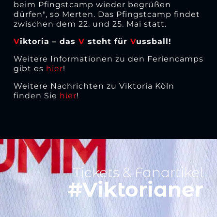
beim Pfingstcamp wieder begrüßen
dürfen", so Merten. Das Pfingstcamp findet
zwischen dem 22. und 25. Mai statt.
V
iktoria – das
V
steht für
V
ussball!
Weitere Informationen zu den Feriencamps
gibt es
hier
!
Weitere Nachrichten zu Viktoria Köln
finden Sie
hier
!
Tickets & Fanartikel
#Viktorianer