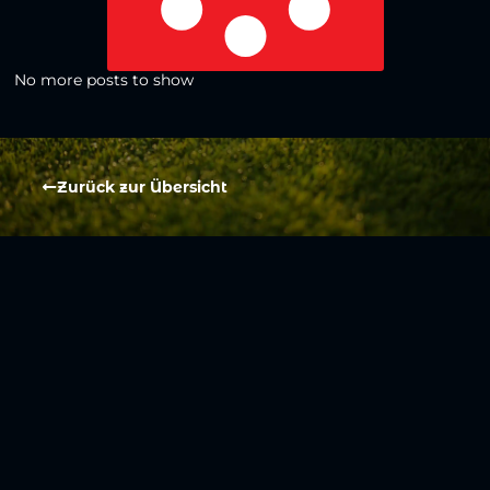
No more posts to show
Zurück zur Übersicht
Social Media
Aktuelles
V
iktoria Köln
Teams
NLZ
1904 e.V.