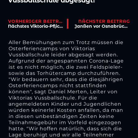
Vussballschule abgesagt!
VORHERIGER BEITRAG
NÄCHSTER BEITRAG
Nächstes Viktoria-Pflichtspiel am Ostermontag
Janßen vor Osnabrück-Testspiel: „Wir schauen nur auf uns“
Aller Bemühungen zum Trotz müssen die
Osterferiencamps von Viktorias
Vussballschule leider abgesagt werden.
Aufgrund der angespannten Corona-Lage
ist es nicht möglich, die zwei Feldspieler-
sowie das Torhütercamp durchzuführen.
"Wir bedauern sehr, dass die diesjährigen
Osterferiencamps nicht stattfinden
können", sagt Daniel Merten, Leiter von
Viktorias Vussballschule. Für die
angemeldeten Kinder und Jugendlichen
würden keinerlei Kosten anfallen, da man
in diesen unbeständigen Zeiten keine
Teilnahmegebühr im Vorfeld eingezogen
hatte. "Wir hoffen natürlich, dass sich die
Lage beruhigt und wir alle Teilnehmer