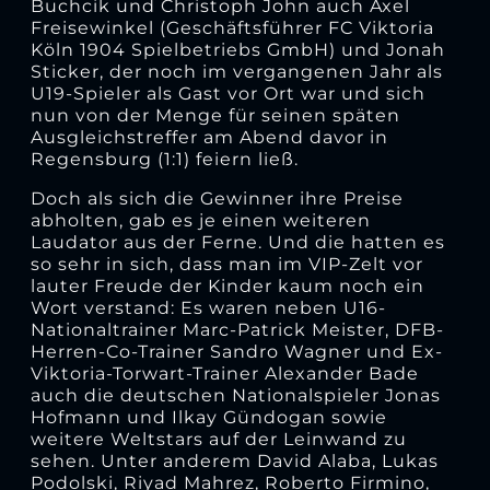
Buchcik und Christoph John auch Axel
Freisewinkel (Geschäftsführer FC Viktoria
Köln 1904 Spielbetriebs GmbH) und Jonah
Sticker, der noch im vergangenen Jahr als
U19-Spieler als Gast vor Ort war und sich
nun von der Menge für seinen späten
Ausgleichstreffer am Abend davor in
Regensburg (1:1) feiern ließ.
Doch als sich die Gewinner ihre Preise
abholten, gab es je einen weiteren
Laudator aus der Ferne. Und die hatten es
so sehr in sich, dass man im VIP-Zelt vor
lauter Freude der Kinder kaum noch ein
Wort verstand: Es waren neben U16-
Nationaltrainer Marc-Patrick Meister, DFB-
Herren-Co-Trainer Sandro Wagner und Ex-
Viktoria-Torwart-Trainer Alexander Bade
auch die deutschen Nationalspieler Jonas
Hofmann und Ilkay Gündogan sowie
weitere Weltstars auf der Leinwand zu
sehen. Unter anderem David Alaba, Lukas
Podolski, Riyad Mahrez, Roberto Firmino,