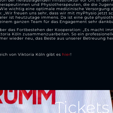
r von der herausragenden Infrastruktur vor Ort in den
herapeutinnen und Physiotherapeuten, die die Jugend
Wie wichtig eine optimale medizinische Versorgung 
„Wir freuen uns sehr, dass wir mit myPhysio jetzt sc
eler ist heutzutage immens. Da ist eine gute physiot
seinem ganzen Team für das Engagement sehr dankba
über das Fortbestehen der Kooperation: „Es macht i
oria Köln zusammenzuarbeiten. So ein professionell
mmer wieder neu, das Beste aus unserer Betreuung he
ch von Viktoria Köln gibt es
hier
!
Tickets