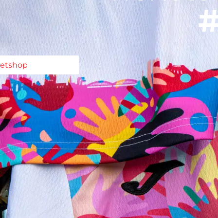
#
ketshop