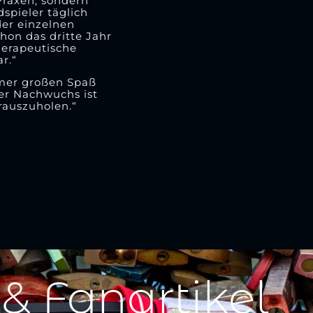
 Praxen, sondern
spieler täglich
der einzelnen
hon das dritte Jahr
herapeutische
r.“
mmer großen Spaß
er Nachwuchs ist
rauszuholen.“
 & Fanartikel