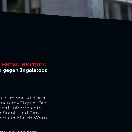
CHSTER BEITRAG
r gegen Ingolstadt
ntrum von Viktoria
hmen myPhysio. Die
chaft überreichte
n Srenk und Tim
über ein Match Worn