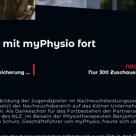
 mit myPhysio fort
NÄ
Nachruf auf Dr. Bernd Steegmann: Eine Bereicherung für den Fußball der Domstadt
Nur 300 Zuschaue
sbildung der Jugendspieler im Nachwuchsleistungsze
i setzt der Nachwuchsbereich auf das Kölner Unterne
on. Als Dankeschön für das Fortbestehen der Partners
 des NLZ, im Beisein der Physiotherapeuten Benjami
 Schulz, Geschäftsführer von myPhysio, freute sich 