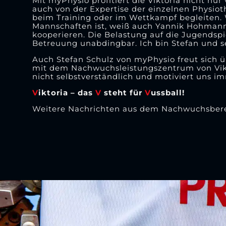
Mit myPhysio profitiert die Viktoria nicht nu
auch von der Expertise der einzelnen Physiot
beim Training oder im Wettkampf begleiten. 
Mannschaften ist, weiß auch Yannik Hohmann: 
kooperieren. Die Belastung auf die Jugendspi
Betreuung unabdingbar. Ich bin Stefan und 
Auch Stefan Schulz von myPhysio freut sich 
mit dem Nachwuchsleistungszentrum von Vikt
nicht selbstverständlich und motiviert uns i
V
iktoria – das
V
steht für
V
ussball!
Weitere Nachrichten aus dem Nachwuchsberei