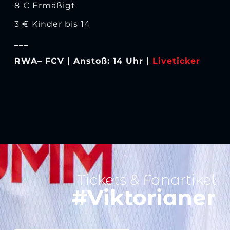
8 € Ermäßigt
3 € Kinder bis 14
___
RWA– FCV
|
Anstoß: 14 Uhr
|
Liveticker
Tickets & Fanartikel
#Viktorianer