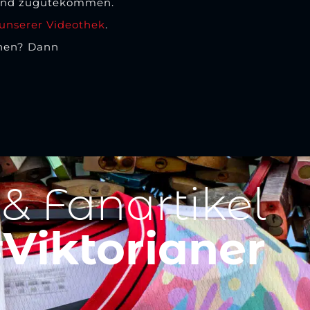
ugend zugutekommen.
 unserer Videothek
.
onen? Dann
 & Fanartikel
Viktorianer