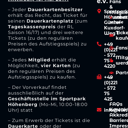
e.V.
Fans
&
– Jeder
Dauerkartenbesitzer
Sportpar
Mitglie
erhält das Recht, das Ticket für
Höhenber
V
ussball
seinen
Dauerkartenplatz
(zum
schule
Günter-
Tageskassenpreis
der RL
Kuxdorf-
Saison 16/17) und drei weitere
Tick
Weg 1
Tickets (zu den regulären
kauf
Preisen des Aufstiegsspiels) zu
+49
Fans
erwerben.
(0)221
- 572
Mitg
– Jedes
Mitglied
erhält die
75
wer
Möglichkeit,
vier Karten
(zu
4220
den regulären Preisen des
Part
Aufstiegsspiels) zu kaufen.
+49
(0)221
– Der Vorverkauf findet
- 572
ausschließlich auf der
75
Geschäftsstelle im Sportpark
425
FAQs
Höhenberg
(Mo-Mi, 10:00-18:00
Kontak
Uhr) statt
info@vikt
Akkred
– Zum Erwerb der Tickets ist die
Barrier
Impre
Dauerkarte
oder der