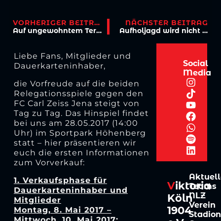
VORHERIGER BEITRAG
NÄCHSTER BEITRAG
Auf ungewohntem Terrain gegen Absteiger
Aufholjagd wird nicht belohnt
Liebe Fans, Mitglieder und
Social
Dauerkarteninhaber,
Media
die Vorfreude auf die beiden
Relegationsspiele gegen den
FC Carl Zeiss Jena steigt von
Tag zu Tag. Das Hinspiel findet
bei uns am 28.05.2017 (14:00
Uhr) im Sportpark Höhenberg
statt – hier präsentieren wir
euch die ersten Informationen
zum Vorverkauf:
Aktuell
1. Verkaufsphase für
V
iktoria
Teams
Dauerkarteninhaber und
NLZ
Köln
Mitglieder
Verein
1904
Montag, 8. Mai 2017 –
Stadion
Mittwoch, 10. Mai 2017: