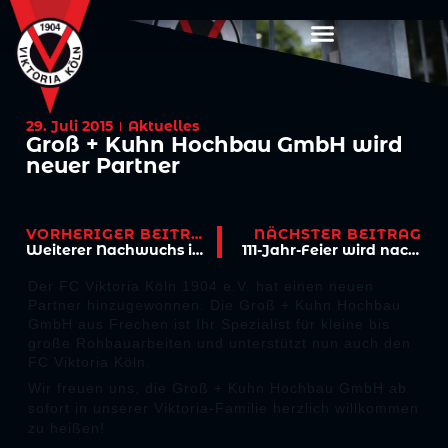
29. Juli 2015
Aktuelles
Groß + Kuhn Hochbau GmbH wird
neuer Partner
VORHERIGER BEITRAG
NÄCHSTER BEITRAG
Weiterer Nachwuchs in der Viktoria-Familie
111-Jahr-Feier wird nachgeholt!
Der FC Viktoria Köln 1904 e.V. hat einen neuen
Partner hinzugewonnen. Die Groß + Kuhn Hochbau
GmbH aus Frechen ist Ihr Spezialist für kleine bis
große Rohbauarbeiten und unterstützt nun auch den
FC Viktoria Köln.
Wir freuen uns, die Groß + Kuhn Hochbau GmbH ab
sofort in unserer Viktoria-Familie herzlich willkommen
zu heißen!