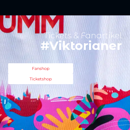
Tickets & Fanartikel
#Viktorianer
Fanshop
Ticketshop