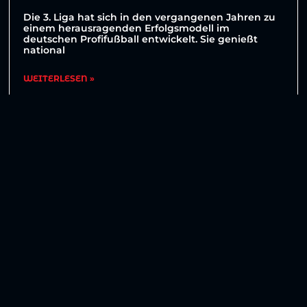
Die 3. Liga hat sich in den vergangenen Jahren zu
einem herausragenden Erfolgsmodell im
deutschen Profifußball entwickelt. Sie genießt
national
WEITERLESEN »
30. Juli 2026
Weitere Beiträge anzeigen
No more posts to show