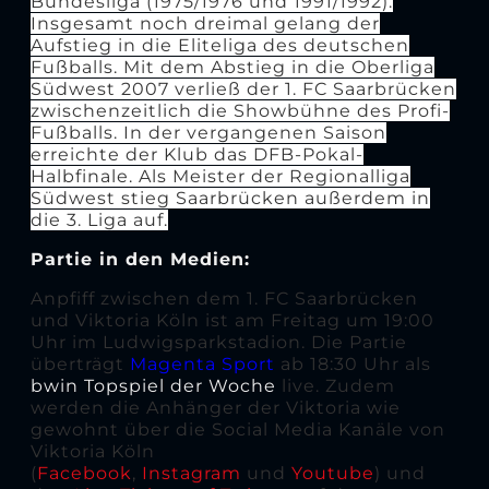
Bundesliga (1975/1976 und 1991/1992).
Insgesamt noch dreimal gelang der
Aufstieg in die Eliteliga des deutschen
Fußballs. Mit dem Abstieg in die Oberliga
Südwest 2007 verließ der 1. FC Saarbrücken
zwischenzeitlich die Showbühne des Profi-
Fußballs. In der vergangenen Saison
erreichte der Klub das DFB-Pokal-
Halbfinale. Als Meister der Regionalliga
Südwest stieg Saarbrücken außerdem in
die 3. Liga auf.
Partie in den Medien:
Anpfiff zwischen dem 1. FC Saarbrücken
und Viktoria Köln ist am Freitag um 19:00
Uhr im Ludwigsparkstadion. Die Partie
überträgt
Magenta Sport
ab 18:30 Uhr als
bwin Topspiel der Woche
live. Zudem
werden die Anhänger der Viktoria wie
gewohnt über die Social Media Kanäle von
Viktoria Köln
(
Facebook
,
Instagram
und
Youtube
) und