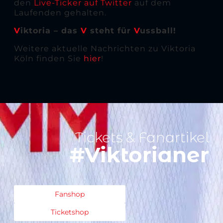
den
Live-Ticker auf Twitter
auf dem
Laufenden gehalten.
V
iktoria – das
V
steht für
V
ussball!
Weitere aktuelle Nachrichten zu Viktoria
Köln finden Sie
hier
!
Tickets & Fanartikel
#Viktorianer
Fanshop
Ticketshop