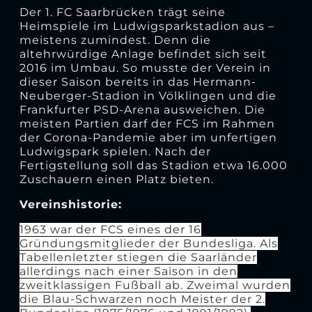
Der 1. FC Saarbrücken trägt seine
Heimspiele im Ludwigsparkstadion aus –
meistens zumindest. Denn die
altehrwürdige Anlage befindet sich seit
2016 im Umbau. So musste der Verein in
dieser Saison bereits in das Hermann-
Neuberger-Stadion in Völklingen und die
Frankfurter PSD-Arena ausweichen. Die
meisten Partien darf der FCS im Rahmen
der Corona-Pandemie aber im unfertigen
Ludwigspark spielen. Nach der
Fertigstellung soll das Stadion etwa 16.000
Zuschauern einen Platz bieten.
Vereinshistorie:
1963 war der FCS eines der 16
Gründungsmitglieder der Bundesliga. Als
Tabellenletzter stiegen die Saarländer
allerdings nach einer Saison in den
zweitklassigen Fußball ab. Zweimal wurden
die Blau-Schwarzen noch Meister der 2.