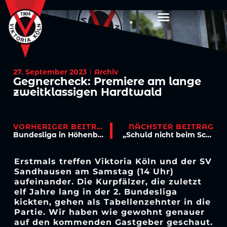
27. September 2023
Archiv
Gegnercheck: Premiere am lange
zweitklassigen Hardtwald
VORHERIGER BEITRAG
NÄCHSTER BEITRAG
Bundesliga in Höhenberg – U19 trifft Samstag auf Bochum
„Schuld nicht beim Schiedsrichter“ – 3:1 in Sandhausen hergeschenkt
Erstmals treffen Viktoria Köln und der SV
Sandhausen am Samstag (14 Uhr)
aufeinander. Die Kurpfälzer, die zuletzt
elf Jahre lang in der 2. Bundesliga
kickten, gehen als Tabellenzehnter in die
Partie. Wir haben wie gewohnt genauer
auf den kommenden Gastgeber geschaut.