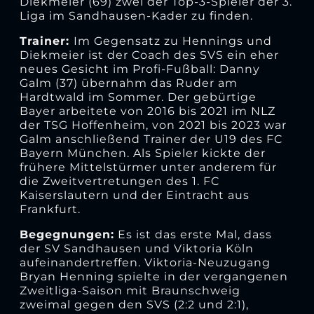
Diekmeier (69) zwei der Top-3-Spieler der 3.
Liga im Sandhausen-Kader zu finden.
Trainer:
Im Gegensatz zu Hennings und
Diekmeier ist der Coach des SVS ein eher
neues Gesicht im Profi-Fußball: Danny
Galm (37) übernahm das Ruder am
Hardtwald im Sommer. Der gebürtige
Bayer arbeitete von 2016 bis 2021 im NLZ
der TSG Hoffenheim, von 2021 bis 2023 war
Galm anschließend Trainer der U19 des FC
Bayern München. Als Spieler kickte der
frühere Mittelstürmer unter anderem für
die Zweitvertretungen des 1. FC
Kaiserslautern und der Eintracht aus
Frankfurt.
Begegnungen:
Es ist das erste Mal, dass
der SV Sandhausen und Viktoria Köln
aufeinandertreffen. Viktoria-Neuzugang
Bryan Henning spielte in der vergangenen
Zweitliga-Saison mit Braunschweig
zweimal gegen den SVS (2:2 und 2:1),