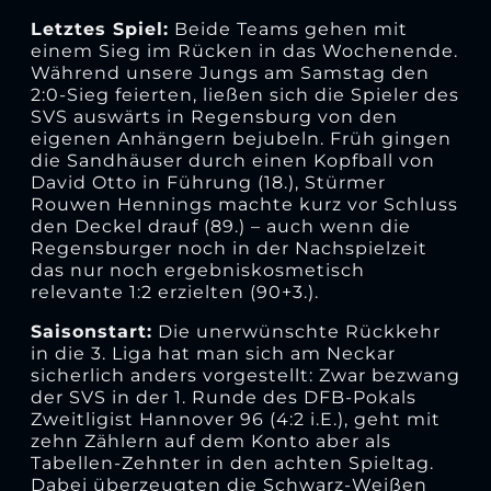
Letztes Spiel:
Beide Teams gehen mit
einem Sieg im Rücken in das Wochenende.
Während unsere Jungs am Samstag den
2:0-Sieg feierten, ließen sich die Spieler des
SVS auswärts in Regensburg von den
eigenen Anhängern bejubeln. Früh gingen
die Sandhäuser durch einen Kopfball von
David Otto in Führung (18.), Stürmer
Rouwen Hennings machte kurz vor Schluss
den Deckel drauf (89.) – auch wenn die
Regensburger noch in der Nachspielzeit
das nur noch ergebniskosmetisch
relevante 1:2 erzielten (90+3.).
Saisonstart:
Die unerwünschte Rückkehr
in die 3. Liga hat man sich am Neckar
sicherlich anders vorgestellt: Zwar bezwang
der SVS in der 1. Runde des DFB-Pokals
Zweitligist Hannover 96 (4:2 i.E.), geht mit
zehn Zählern auf dem Konto aber als
Tabellen-Zehnter in den achten Spieltag.
Dabei überzeugten die Schwarz-Weißen