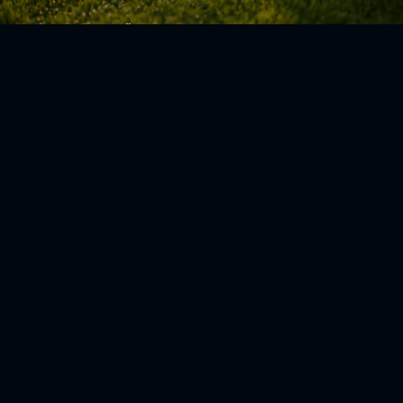
Zurück zur Übersicht
Social Media
Aktuelles
V
iktoria Köln
Teams
NLZ
1904 e.V.
Verein
Stadion
Sportpark
Fans & Mitglieder
Höhenberg
V
ussball­schule
Günter-Kuxdorf-
Weg 1
Tickets kaufen
+49 (0)221 - 572
Fanshop