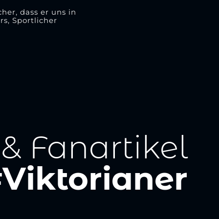
her, dass er uns in
s, Sportlicher
 & Fanartikel
Viktorianer