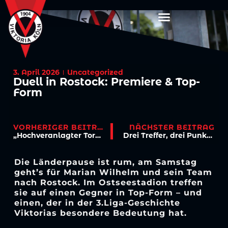
3. April 2026
Uncategorized
Duell in Rostock: Premiere & Top-
Form
VORHERIGER BEITRAG
NÄCHSTER BEITRAG
„Hochveranlagter Torwart“ – Wyciok erhält Profivertrag
Drei Treffer, drei Punkte – Viktoria sichert Mentalitätssieg
Die Länderpause ist rum, am Samstag
geht’s für Marian Wilhelm und sein Team
nach Rostock. Im Ostseestadion treffen
sie auf einen Gegner in Top-Form – und
einen, der in der 3.Liga-Geschichte
Viktorias besondere Bedeutung hat.