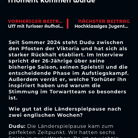
Moment kommen würde“
VORHERIGER BEITRAG
NÄCHSTER BEITRAG
U17 mit furioser Aufholjagd
Hochklassiges Jugenturnier zu Ehren von Franz-Josef Wernze
Seit Sommer 2024 steht Dudu zwischen
den Pfosten der Viktoria und hat sich als
starker Rückhalt etabliert. Im Interview
spricht der 26-Jährige über seine
bisherige Saison, seinen Spielstil und die
entscheidende Phase im Aufstiegskampf.
Außerdem verrät er, welche Torhüter ihn
inspiriert haben und warum die
Stimmung im Torwartteam so besonders
ist.
Wie gut tat die Länderspielpause nach
zwei englischen Wochen?
Dudu:
Die Länderspielpause kam zum
perfekten Zeitpunkt. Wir hatten sechs