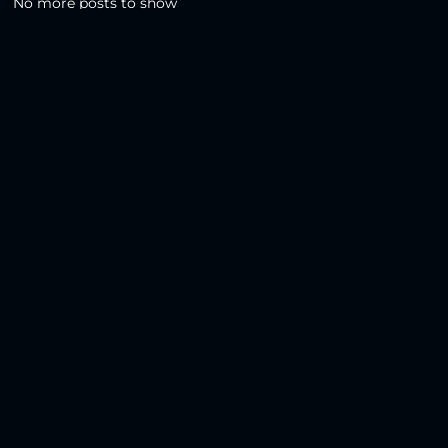
No more posts to show
Zurück zur Übersicht
Social Media
Aktuelles
V
iktoria Köln
Teams
NLZ
1904 e.V.
Verein
Stadion
Sportpark
Fans & Mitglieder
Höhenberg
V
ussball­schule
Günter-Kuxdorf-