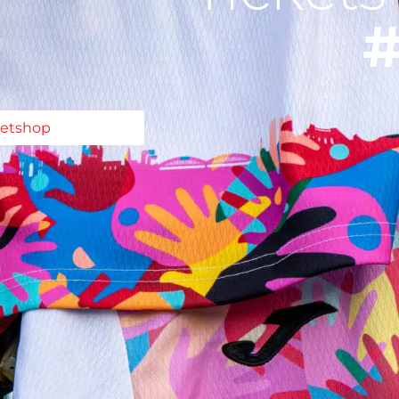
#
ketshop