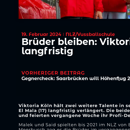
19. Februar 2024
NLZ/Vussballschule
Brüder bleiben: Vikto
langfristig
VORHERIGER BEITRAG
Viktoria Köln hält zwei weitere Talente in 
El Mala (17) langfristig verlängert. Die be
und feierten vergangene Woche ihr Profi-D
Malek und Said spielten bis 2021 im NLZ vo
Meerbusch zog es die Brüder im vergangenen