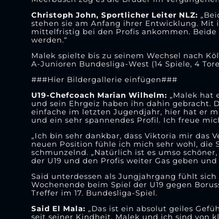
Christoph John, Sportlicher Leiter NLZ:
„Beid
stehen sie am Anfang ihrer Entwicklung. Mit
mittelfristig bei den Profis ankommen. Beide 
werden.“
Malek spielte bis zu seinem Wechsel nach Köl
A-Junioren Bundesliga-West (14 Spiele, 4 Tor
###Hier Bildergallerie einfügen###
U19-Chefcoach Marian Wilhelm:
„Malek hat e
und sein Ehrgeiz haben ihn dahin gebracht. 
einfache im letzten Jugendjahr, hier hat er ma
und ein sehr spannendes Profil. Ich freue mi
„Ich bin sehr dankbar, dass Viktoria mir das 
neuen Position fühle ich mich sehr wohl, die S
schmunzelnd. „Natürlich ist es umso schöne
der U19 und den Profis weiter Gas geben und
Said unterdessen als Jungjahrgang fühlt sich
Wochenende beim Spiel der U19 gegen Borussi
Treffer im 17. Bundesliga-Spiel.
Said El Mala:
„Das ist ein absolut geiles Gefü
seit seiner Kindheit. Malek und ich sind vo