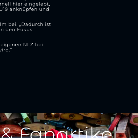
ell hier eingelebt,
r U19 anknüpfen und
lm bei. „Dadurch ist
 in den Fokus
 eigenen NLZ bei
wird.“
 & Fanartikel