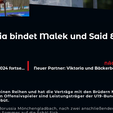
ria bindet Malek und Said
NÄ
Gegnercheck: Saarbrücken will Höhenflug 2024 fortsetzen
seinen Reihen und hat die Verträge mit den Brüdern 
iden Offensivspieler sind Leistungsträger der U19-B
ebüt.
n Borussia Mönchengladbach, nach zwei anschließend
 Sommer auf die Schäl Sick.