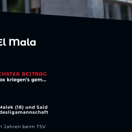
 El Mala
CHSTER BEITRAG
Neuer Partner: Viktoria und Bäckerbox kriegen’s gemeinsam gebacken!
Malek (18) und Said
undesligamannschaft
en Jahren beim TSV