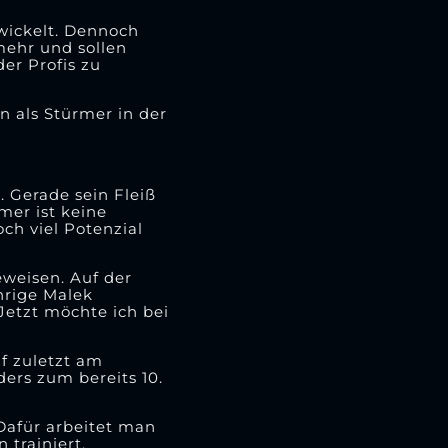
twickelt. Dennoch
mehr und sollen
er Profis zu
n als Stürmer in der
 Gerade sein Fleiß
mer ist keine
och viel Potenzial
eweisen. Auf der
ährige Malek
etzt möchte ich bei
f zuletzt am
ers zum bereits 10.
 Dafür arbeitet man
trainiert,