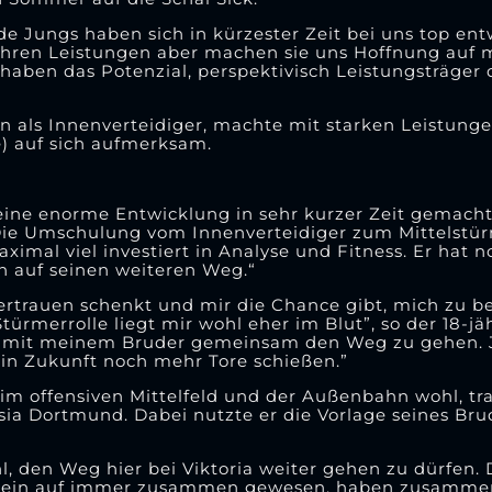
e Jungs haben sich in kürzester Zeit bei uns top en
 ihren Leistungen aber machen sie uns Hoffnung auf 
haben das Potenzial, perspektivisch Leistungsträger d
n als Innenverteidiger, machte mit starken Leistunge
e) auf sich aufmerksam.
ine enorme Entwicklung in sehr kurzer Zeit gemacht.
Die Umschulung vom Innenverteidiger zum Mittelstür
ximal viel investiert in Analyse und Fitness. Er hat n
ch auf seinen weiteren Weg.“
Vertrauen schenkt und mir die Chance gibt, mich zu b
türmerrolle liegt mir wohl eher im Blut”, so der 18-j
r, mit meinem Bruder gemeinsam den Weg zu gehen. J
 in Zukunft noch mehr Tore schießen.”
 im offensiven Mittelfeld und der Außenbahn wohl, tra
a Dortmund. Dabei nutzte er die Vorlage seines Brud
hl, den Weg hier bei Viktoria weiter gehen zu dürfen.
n klein auf immer zusammen gewesen, haben zusammen 