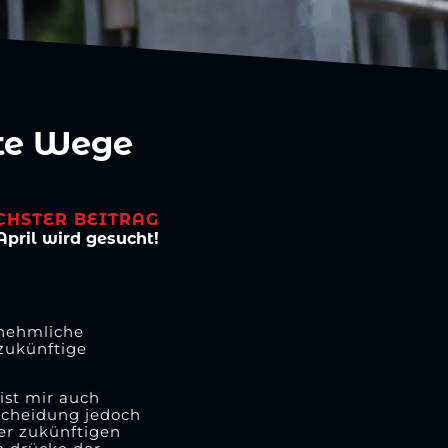
nte Wege
CHSTER BEITRAG
pril wird gesucht!
rnehmliche
zukünftige
ist mir auch
tscheidung jedoch
der zukünftigen