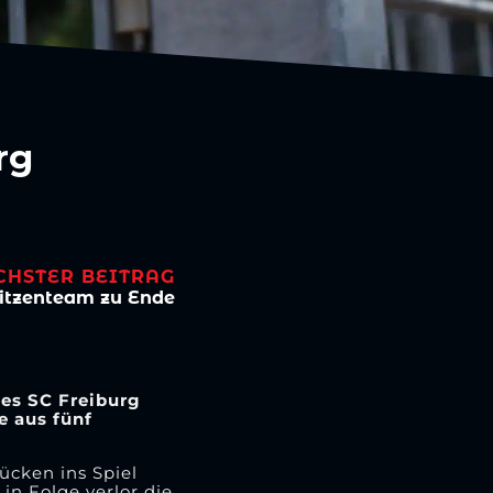
rg
CHSTER BEITRAG
pitzenteam zu Ende
des SC Freiburg
e aus fünf
ücken ins Spiel
in Folge verlor die