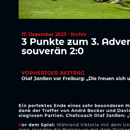
17. Dezember 2023
Archiv
3 Punkte zum 3. Adven
souverän 2:0
VORHERIGER BEITRAG
Ein perfektes Ende eines sehr besonderen He
dank der Treffer von André Becker und David
sieglosen Partien. Chefcoach Olaf Janßen: „
V
or dem Spiel:
Während Viktoria mit dem Unen
ging, standen die Breisgauer mit dem Rücken 