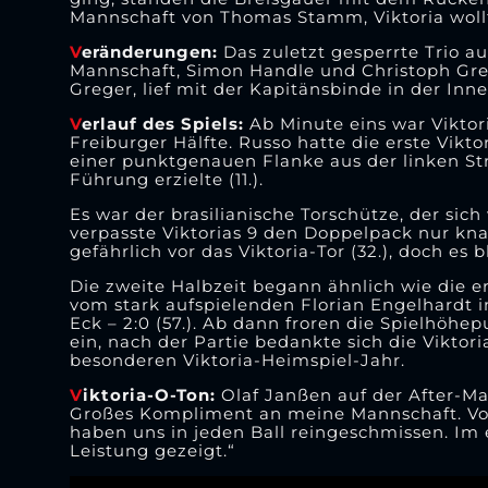
Mannschaft von Thomas Stamm, Viktoria wollt
V
eränderungen:
Das zuletzt gesperrte Trio a
Mannschaft, Simon Handle und Christoph Greg
Greger, lief mit der Kapitänsbinde in der Inn
V
erlauf des Spiels:
Ab Minute eins war Viktori
Freiburger Hälfte. Russo hatte die erste Vikto
einer punktgenauen Flanke aus der linken Str
Führung erzielte (11.).
Es war der brasilianische Torschütze, der sic
verpasste Viktorias 9 den Doppelpack nur kn
gefährlich vor das Viktoria-Tor (32.), doch es 
Die zweite Halbzeit begann ähnlich wie die er
vom stark aufspielenden Florian Engelhardt i
Eck – 2:0 (57.). Ab dann froren die Spielhö
ein, nach der Partie bedankte sich die Viktor
besonderen Viktoria-Heimspiel-Jahr.
V
iktoria-O-Ton:
Olaf Janßen auf der After-Ma
Großes Kompliment an meine Mannschaft. Vor 
haben uns in jeden Ball reingeschmissen. Im
Leistung gezeigt.“