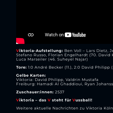
V
iktoria-Aufstellung:
Ben Voll – Lars Dietz, 
Stefano Russo, Florian Engelhardt (70. David 
Luca Marseiler (46. Suheyel Najar)
Tore:
1:0 André Becker (11.), 2:0 David Philipp (
Gelbe Karten:
Viktoria: David Philipp, Valdrin Mustafa
Freiburg: Hamadi Al Ghaddioui, Ryan Johansso
Zuschauer:innen:
2537
V
iktoria – das
V
steht für
V
ussball!
Weitere aktuelle Nachrichten zu Viktoria Köln