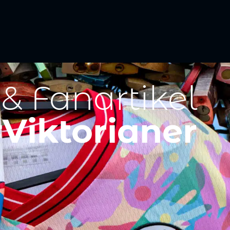
 & Fanartikel
Viktorianer