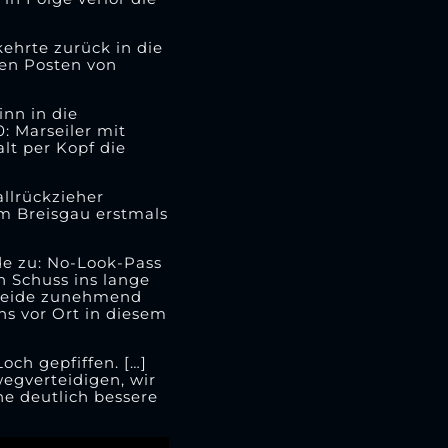
kehrte zurück in die
den Posten von
inn in die
0: Marseiler mit
lt per Kopf die
allrückzieher
em Breisgau erstmals
nde zu: No-Look-Pass
n Schuss ins lange
r Heide zunehmend
ns vor Ort in diesem
och gepfiffen. […]
egverteidigen, wir
ne deutlich bessere