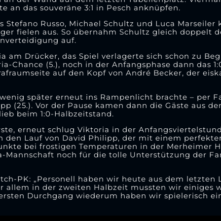
e an das souveräne 3:1 in Pesch anknüpfen.
us Stefano Russo, Michael Schultz und Luca Marseiler 
er fielen aus. So übernahm Schultz gleich doppelt 
enverteidigung auf.
a am Drücker, das Spiel verlagerte sich schon zu Beg
ria-Chance (5.), noch in der Anfangsphase dann das 1:
afraumseite auf den Kopf von André Becker, der eiska
h wenig später erneut ins Rampenlicht brachte – per F
app (25.). Vor der Pause kamen dann die Gäste aus d
blieb beim 1:0-Halbzeitstand.
ste, erneut schlug Viktoria in der Anfangsviertelstu
n den Lauf von David Philipp, der mit einem perfekte
hepunkte bei frostigen Temperaturen in der Merheime
ia-Mannschaft noch für die tolle Unterstützung der Fa
tch-PK: „Personell haben wir heute aus dem letzten L
allem in der zweiten Halbzeit mussten wir einiges w
 ersten Durchgang wiederum haben wir spielerisch ei