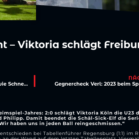
t – Viktoria schlägt Freibu
NÄ
Olaf Janßen vor Freiburg: „Die freuen sich wie Schneekönige“
Gegnercheck Verl: 2023 beim S
imspiel-Jahres: 2:0 schlägt Viktoria Köln die U23 
 Philipp. Damit beendet die Schäl-Sick-Elf die Seri
Wir haben uns in jeden Ball reingeschmissen.“
tschieden bei Tabellenführer Regensburg (1:1) im R
an der Wand auf dem letzten Tabellenplatz. Viermal 