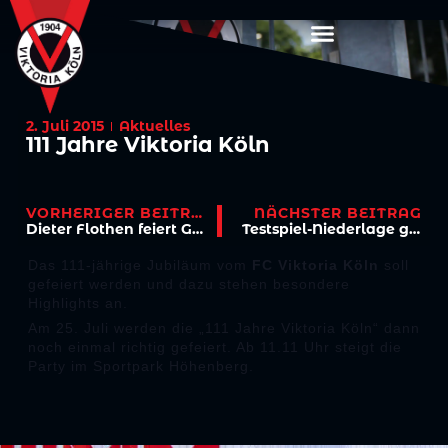
2. Juli 2015
Aktuelles
111 Jahre Viktoria Köln
VORHERIGER BEITRAG
NÄCHSTER BEITRAG
Dieter Flothen feiert Geburtstag
Testspiel-Niederlage gegen den VfL Osnabrück
Das 111-jährige Jubiläum vom
FC Viktoria Köln
soll
gefeiert werden und dazu stehen besondere
Highlights an.
Am 25. Juli werden die „111 Jahre Viktoria Köln“ dann
noch einmal richtig gefeiert. Ab 11.11 Uhr steigt die
Party im Sportpark Höhenberg.