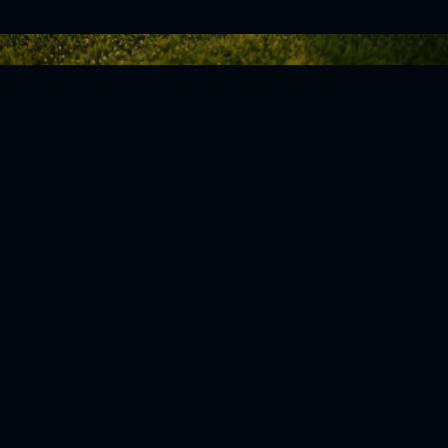
Zurück zur Übersicht
Social Media
Aktuelles
V
iktoria Köln
Teams
NLZ
1904 e.V.
Verein
Stadion
Sportpark
Fans & Mitglieder
Höhenberg
V
ussball­schule
Günter-Kuxdorf-
Weg 1