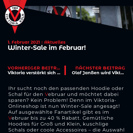
1. Februar 2021
Aktuelles
Winter-Sale im Februar!
VORHERIGER BEITRAG
NÄCHSTER BEITRAG
Viktoria verstärkt sich mit Schultz
Olaf Janßen wird Viktoria-Cheftrainer
Ihr sucht noch den passenden Hoodie oder
Schal für den
V
ebruar und möchtet dabei
sparen? Kein Problem! Denn im Viktoria-
Onlineshop ist nun Winter-Sale angesagt!
Auf ausgewählte Fanartikel gibt es im
V
ebruar bis zu 40 % Rabatt. Gemütliche
Hoodies für Groß und Klein, kuschlige
Schals oder coole Accessoires – die Auswahl