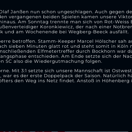
r Olaf Janßen nun schon ungeschlagen. Auch gegen de
n den vergangenen beiden Spielen kamen unsere Viktor
hinaus. Am Sonntag trennte man sich von Rot-Weiss Es
ßenverteidiger Koronkiewicz, der nach einer Notbrem
k und am Wochenende bei Wegberg-Beeck ausfällt.
Sperre betroffen. Stamm-Keeper Marcel Hölscher sah
 sieben Minuten glatt rot und steht somit in Köln 
anschließenden Elfmetertreffer durch Bockhorn war da
fangsphase entschieden. Am Ende setzte sich der N
r den SC also die Wiedergutmachung folgen.
rne. Mit 3:1 setzte sich unsere Mannschaft ist Ostwes
, war es der erste Doppelpack der Saison. Natürlich h
ters den Weg ins Netz findet. Anstoß in Höhenberg i