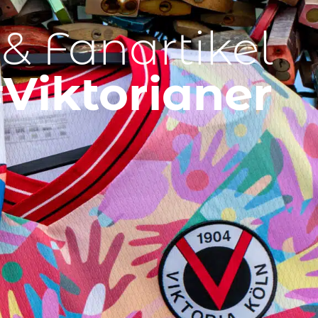
 & Fanartikel
Viktorianer