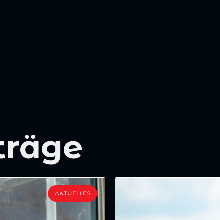
träge
AKTUELLES