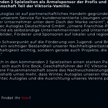
den 2 Spielzeiten als Ärmelsponsor der Profis und
schaft Teil der Viktoria-Vamilie.
oglas ist auf partnerschaftliches Handeln gegründet
 unserem Service für kundenorientierte Lösungen un
ger Unternehmer unter dem Dach der Marke vereint“, 
ec Autoglas Deutschland GmbH: „Unsere Franchise-Pa
ind als selbständige Unternehmerinnen und Unterneh
bilder, Förderer und Sponsoren auf lokaler und regio
 Schwerpunkt auf die Förderung von Jugend- und Bre
 ein wichtiger Bestandteil unserer Nachhaltigkeitsstr
haltigkeit wichtig, sondern gerade auch Projekte, die
.“
uch in den kommenden 2 Spielzeiten einen starken Pa
 sich auch Eric Bock, Geschäftsführer der FC Viktoria
sere Frauenmannschaft sowie das Nachwuchsleistung
eshalb umso mehr, dass Wintec Autoglas unseren Weg
ntec Autoglas und die Ausrichtung unseres Vereins p
 findet Ihr
hier
!