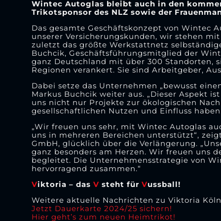
Wintec Autoglas bleibt auch in den kommen
Trikotsponsor des NLZ sowie der Frauenmann
Das gesamte Geschäftskonzept von Wintec Aut
unserer Versicherungskunden, wir stehen mit
zuletzt das größte Werkstattnetz selbständi
Buchcik, Geschäftsführungsmitglied der Wint
ganz Deutschland mit über 300 Standorten, s
Regionen verankert. Sie sind Arbeitgeber, Aus
Dabei setze das Unternehmen „bewusst einen
Markus Buchcik weiter aus. „Dieser Aspekt ist
uns nicht nur Projekte zur ökologischen Nach
gesellschaftlichen Nutzen und Einfluss haben
„Wir freuen uns sehr, mit Wintec Autoglas a
uns in mehreren Bereichen unterstützt“, zeigt
GmbH, glücklich über die Verlängerung. „Un
ganz besonders am Herzen. Wir freuen uns d
begleitet. Die Unternehmensstrategie von Wi
hervorragend zusammen.“
V
iktoria – das
V
steht für
V
ussball!
Weitere aktuelle Nachrichten zu Viktoria Köln
Jetzt Dauerkarte 2024/25 sichern!
Hier geht’s zum neuen Heimtrikot!