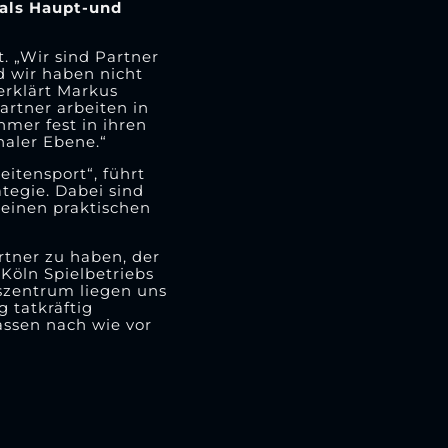
 als Haupt-und
. „Wir sind Partner
d wir haben nicht
erklärt Markus
rtner arbeiten in
mer fest in ihren
naler Ebene.“
itensport“, führt
ategie. Dabei sind
 einen praktischen
rtner zu haben, der
 Köln Spielbetriebs
szentrum liegen uns
 tatkräftig
assen nach wie vor