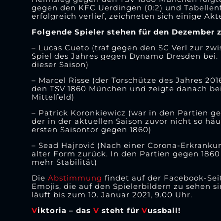
gegen den KFC Uerdingen (0:2) und Tabelle
erfolgreich verlief, zeichneten sich einige A
Folgende Spieler stehen für den Dezember z
– Lucas Cueto (traf gegen den SC Verl zur zwi
Spiel des Jahres gegen Dynamo Dresden bei. Bi
dieser Saison)
– Marcel Risse (der Torschütze des Jahres 20
den TSV 1860 München und zeigte danach beis
Mittelfeld)
– Patrick Koronkiewicz (war in den Partien g
der in der aktuellen Saison zuvor nicht so h
ersten Saisontor gegen 1860)
– Sead Hajrović (Nach einer Corona-Erkrankun
alter Form zurück. In den Partien gegen 1860
mehr Stabilität)
Die
Abstimmung
findet auf der Facebook-Seit
Emojis, die auf den Spielerbildern zu sehen
läuft bis zum 10. Januar 2021, 9.00 Uhr.
V
iktoria – das
V
steht für
V
ussball!