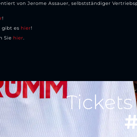
ntiert von Jerome Assauer, selbstständiger Vertriebsp
r
!
 gibt es
hier
!
n Sie
hier
.
Tickets
#