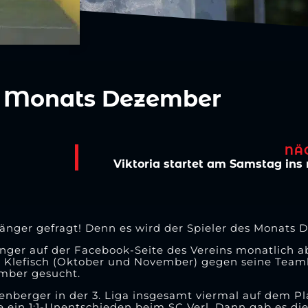
s Monats Dezember
NÄ
Viktoria startet am Samstag ins 
hänger gefragt! Denn es wird der Spieler des Monats
ger auf der Facebook-Seite des Vereins monatlich ab.
ai Klefisch (Oktober und November) gegen seine Team
ember gesucht.
nberger in der 3. Liga insgesamt viermal auf dem Pla
 ein 1:1-Unentschieden beim SC Verl. Dann gab es di