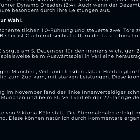
nführer Dynamo Dresden (2:4). Auch wenn der Dezem
kteure besonders durch ihre Leistungen aus.
ur Wahl:
schenzeitlichen 1:0-Führung und steuerte zwei Tore z
sher ist Cueto mit sechs Treffern der beste Torschüt
16 sorgte am 5. Dezember für den immens wichtigen 2:
pielsweise beim Auswärtsspiel in Verl eine herausr
egen München, Verl und Dresden dabei. Hierbei glänzt
äufig zum Zug kam, mit starken Leistungen. Diese krö
g im November fand der linke Innenverteidiger schne
 München und beim SC Verl verlieh der 27-Jährige de
e von Viktoria Köln statt. Die Stimmabgabe erfolgt m
 sind. Diese können natürlich durch Kommentare ergä