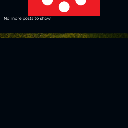
No more posts to show
Zurück zur Übersicht
Social Media
Aktuelles
V
iktoria Köln
Teams
NLZ
1904 e.V.
Verein