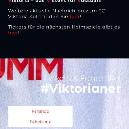
V
iktoria – das
V
steht für
V
ussball!
Weitere aktuelle Nachrichten zum FC
Viktoria Köln finden Sie
hier
!
Tickets für die nächsten Heimspiele gibt es
hier
!
Tickets & Fanartikel
#Viktorianer
Fanshop
Ticketshop