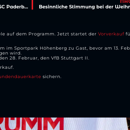
NÄ
U19-Stürmer Noah Ringbeck wechselt zum SC Paderborn
le auf dem Programm. Jetzt startet der
Vorverkauf
fü
m im Sportpark Höhenberg zu Gast, bevor am 13. Febr
gen wird.
n 28. Februar, den VfB Stuttgart II.
rkauf.
undendauerkarte
sichern.