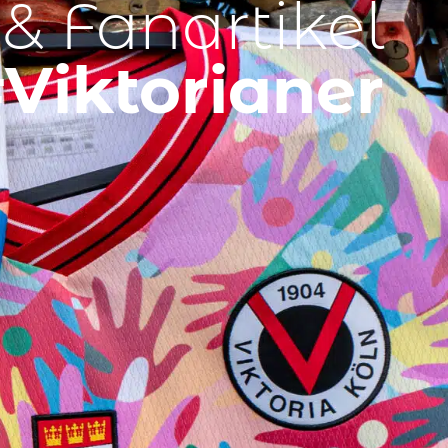
 & Fanartikel
Viktorianer