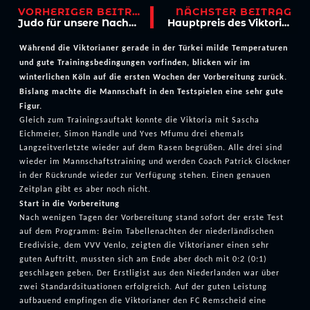
VORHERIGER BEITRAG
NÄCHSTER BEITRAG
Judo für unsere Nachwuchskicker
Hauptpreis des Viktoria-Adventskalenders bei Betten Sauer überreicht
Während die Viktorianer gerade in der Türkei milde Temperaturen
und gute Trainingsbedingungen vorfinden, blicken wir im
winterlichen Köln auf die ersten Wochen der Vorbereitung zurück.
Bislang machte die Mannschaft in den Testspielen eine sehr gute
Figur.
Gleich zum Trainingsauftakt konnte die Viktoria mit Sascha
Eichmeier, Simon Handle und Yves Mfumu drei ehemals
Langzeitverletzte wieder auf dem Rasen begrüßen. Alle drei sind
wieder im Mannschaftstraining und werden Coach Patrick Glöckner
in der Rückrunde wieder zur Verfügung stehen. Einen genauen
Zeitplan gibt es aber noch nicht.
Start in die Vorbereitung
Nach wenigen Tagen der Vorbereitung stand sofort der erste Test
auf dem Programm: Beim Tabellenachten der niederländischen
Eredivisie, dem VVV Venlo, zeigten die Viktorianer einen sehr
guten Auftritt, mussten sich am Ende aber doch mit 0:2 (0:1)
geschlagen geben. Der Erstligist aus den Niederlanden war über
zwei Standardsituationen erfolgreich. Auf der guten Leistung
aufbauend empfingen die Viktorianer den FC Remscheid eine