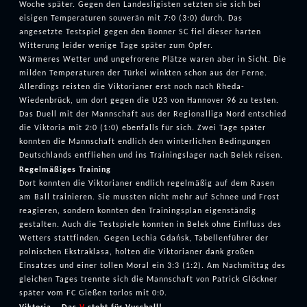
Woche später. Gegen den Landesligisten setzten sie sich bei
eisigen Temperaturen souverän mit 7:0 (3:0) durch. Das
angesetzte Testspiel gegen den Bonner SC fiel dieser harten
Witterung leider wenige Tage später zum Opfer.
Wärmeres Wetter und ungefrorene Plätze waren aber in Sicht. Die
milden Temperaturen der Türkei winkten schon aus der Ferne.
Allerdings reisten die Viktorianer erst noch nach Rheda-
Wiedenbrück, um dort gegen die U23 von Hannover 96 zu testen.
Das Duell mit der Mannschaft aus der Regionalliga Nord entschied
die Viktoria mit 2:0 (1:0) ebenfalls für sich. Zwei Tage später
konnten die Mannschaft endlich den winterlichen Bedingungen
Deutschlands entfliehen und ins Trainingslager nach Belek reisen.
Regelmäßiges Training
Dort konnten die Viktorianer endlich regelmäßig auf dem Rasen
am Ball trainieren. Sie mussten nicht mehr auf Schnee und Frost
reagieren, sondern konnten den Trainingsplan eigenständig
gestalten. Auch die Testspiele konnten in Belek ohne Einfluss des
Wetters stattfinden. Gegen Lechia Gdańsk, Tabellenführer der
polnischen Ekstraklasa, holten die Viktorianer dank großen
Einsatzes und einer tollen Moral ein 3:3 (1:2). Am Nachmittag des
gleichen Tages trennte sich die Mannschaft von Patrick Glöckner
später vom FC Gießen torlos mit 0:0.