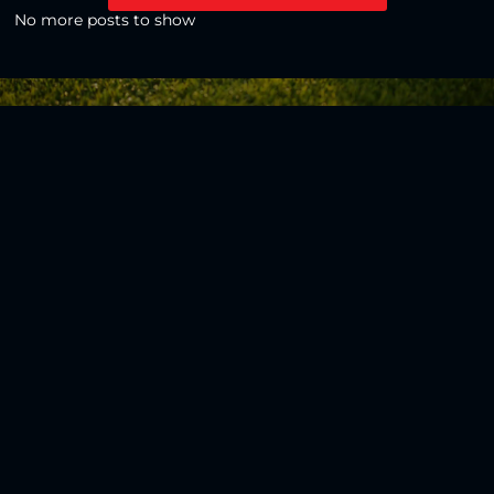
No more posts to show
Zurück zur Übersicht
Social Media
Aktuelles
V
iktoria Köln
Teams
NLZ
1904 e.V.
Verein
Stadion
Sportpark
Fans & Mitglieder
Höhenberg