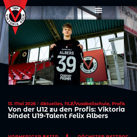
13. Mai 2026
Aktuelles
,
NLZ/Vussballschule
,
Profis
Von der U12 zu den Profis: Viktoria
bindet U19-Talent Felix Albers
VORHERIGER BEITRAG
NÄCHSTER BEITRAG