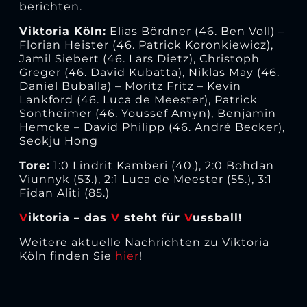
berichten.
Viktoria Köln:
Elias Bördner (46. Ben Voll) –
Florian Heister (46. Patrick Koronkiewicz),
Jamil Siebert (46. Lars Dietz), Christoph
Greger (46. David Kubatta), Niklas May (46.
Daniel Buballa) – Moritz Fritz – Kevin
Lankford (46. Luca de Meester), Patrick
Sontheimer (46. Youssef Amyn), Benjamin
Hemcke – David Philipp (46. André Becker),
Seokju Hong
Tore:
1:0 Lindrit Kamberi (40.), 2:0 Bohdan
Viunnyk (53.), 2:1 Luca de Meester (55.), 3:1
Fidan Aliti (85.)
V
iktoria – das
V
steht für
V
ussball!
Weitere aktuelle Nachrichten zu Viktoria
Köln finden Sie
hier
!