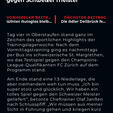
gegen Schweizer Meister
VORHERIGER BEITRAG
NÄCHSTER BEITRAG
Wintec Autoglas bleibt langfristig Teil der Viktoria-Vamilie
Die Adler Dellbrück feiern 100 Jahre – die Viktoria ist gleich doppelt dabei!
Tag vier in Oberstaufen stand ganz im
Zeichen des sportlichen Highlights der
Trainingslagerwoche: Nach dem
Vormittagstraining ging es nachmittags
per Bus ins schweizerische St. Margrethen,
wo das Testspiel gegen den Champions-
League-Qualifikanten FC Zürich auf dem
Programm stand.
Am Ende stand eine 1:3-Niederlage, die
aber niemandem weh tun muss. „Ich bin
super stolz und glücklich. Wir haben ein
tolles Spiel gegen den Schweizer Meister
geliefert“, betonte Cheftrainer Olaf Janßen
nach Schlusspfiff. „Wir müssen aus meiner
Sicht in Führung gehen und kriegen kurz