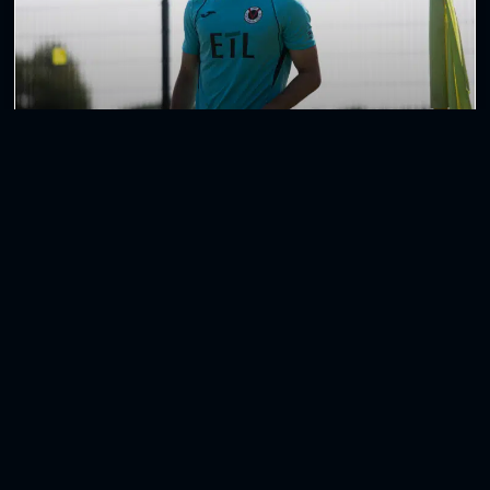
Vega Zambrano schließt sich RWO an
Joel Vega Zambrano verlässt Viktoria Köln mit
sofortiger Wirkung und schließt sich Rot-Weiß
Oberhausen an. Der 21-Jährige wird damit künftig
WEITERLESEN »
6. August 2026
Weitere Beiträge anzeigen