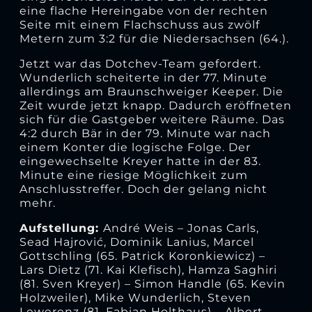
eine flache Hereingabe von der rechten
Seite mit einem Flachschuss aus zwölf
Metern zum 3:2 für die Niedersachsen (64.).
Jetzt war das Dotchev-Team gefordert.
Wunderlich scheiterte in der 77. Minute
allerdings am Braunschweiger Keeper. Die
Zeit wurde jetzt knapp. Dadurch eröffneten
sich für die Gastgeber weitere Räume. Das
4:2 durch Bär in der 79. Minute war nach
einem Konter die logische Folge. Der
eingewechselte Kreyer hatte in der 83.
Minute eine riesige Möglichkeit zum
Anschlusstreffer. Doch der gelang nicht
mehr.
Aufstellung:
André Weis – Jonas Carls,
Sead Hajrović, Dominik Lanius, Marcel
Gottschling (65. Patrick Koronkiewicz) –
Lars Dietz (71. Kai Klefisch), Hamza Saghiri
(81. Sven Kreyer) – Simon Handle (65. Kevin
Holzweiler), Mike Wunderlich, Steven
Lewerenz (81. Fabian Holthaus) – Albert