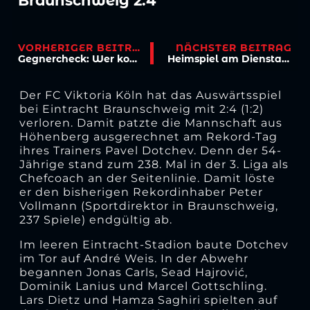
Braunschweig 2:4
VORHERIGER BEITRAG
NÄCHSTER BEITRAG
Gegnercheck: Wer kommt besser wieder in Tritt?
Heimspiel am Dienstag gegen Zwickau
Der FC Viktoria Köln hat das Auswärtsspiel
bei Eintracht Braunschweig mit 2:4 (1:2)
verloren. Damit patzte die Mannschaft aus
Höhenberg ausgerechnet am Rekord-Tag
ihres Trainers Pavel Dotchev. Denn der 54-
Jährige stand zum 238. Mal in der 3. Liga als
Chefcoach an der Seitenlinie. Damit löste
er den bisherigen Rekordinhaber Peter
Vollmann (Sportdirektor in Braunschweig,
237 Spiele) endgültig ab.
Im leeren Eintracht-Stadion baute Dotchev
im Tor auf André Weis. In der Abwehr
begannen Jonas Carls, Sead Hajrovi
ć,
Dominik Lanius und Marcel Gottschling.
Lars Dietz und Hamza Saghiri spielten auf