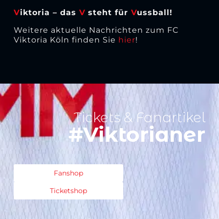
V
iktoria – das
V
steht für
V
ussball!
Weitere aktuelle Nachrichten zum FC
Viktoria Köln finden Sie
hier
!
Tickets & Fanartikel
#Viktorianer
Fanshop
Ticketshop