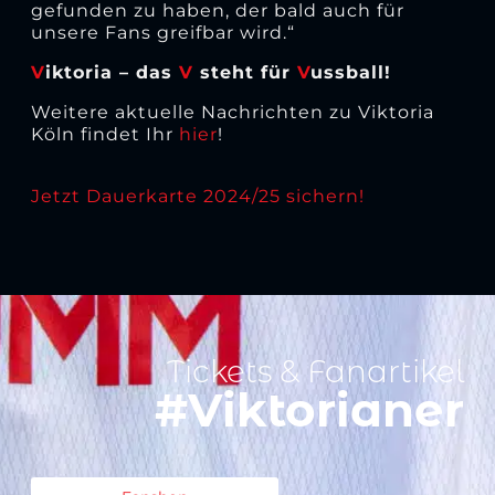
gefunden zu haben, der bald auch für
unsere Fans greifbar wird.“
V
iktoria – das
V
steht für
V
ussball!
Weitere aktuelle Nachrichten zu Viktoria
Köln findet Ihr
hier
!
Jetzt Dauerkarte 2024/25 sichern!
Tickets & Fanartikel
#Viktorianer