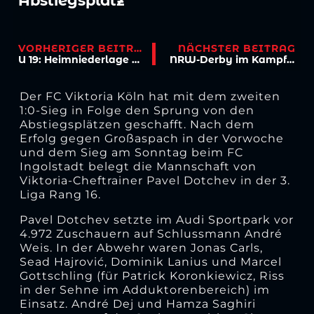
Abstiegsplatz
VORHERIGER BEITRAG
NÄCHSTER BEITRAG
U 19: Heimniederlage gegen Düsseldorf
NRW-Derby im Kampf um den Klassenerhalt
Der FC Viktoria Köln hat mit dem zweiten
1:0-Sieg in Folge den Sprung von den
Abstiegsplätzen geschafft. Nach dem
Erfolg gegen Großaspach in der Vorwoche
und dem Sieg am Sonntag beim FC
Ingolstadt belegt die Mannschaft von
Viktoria-Cheftrainer Pavel Dotchev in der 3.
Liga Rang 16.
Pavel Dotchev setzte im Audi Sportpark vor
4.972 Zuschauern auf Schlussmann André
Weis. In der Abwehr waren Jonas Carls,
Sead Hajrovi
ć, Dominik Lanius und Marcel
Gottschling (für Patrick Koronkiewicz, Riss
in der Sehne im Adduktorenbereich) im
Einsatz. André Dej und Hamza Saghiri