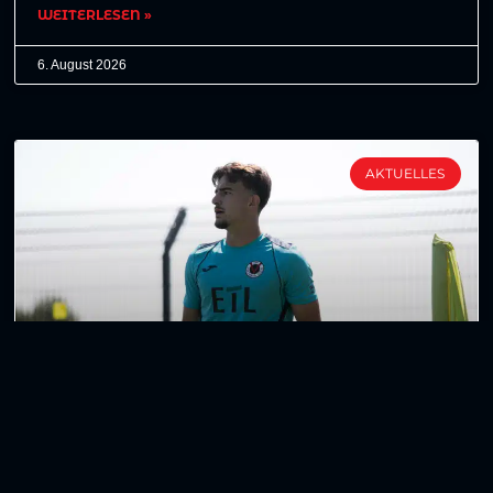
WEITERLESEN »
6. August 2026
AKTUELLES
Vega Zambrano schließt sich RWO an
Joel Vega Zambrano verlässt Viktoria Köln mit
sofortiger Wirkung und schließt sich Rot-Weiß
Oberhausen an. Der 21-Jährige wird damit künftig