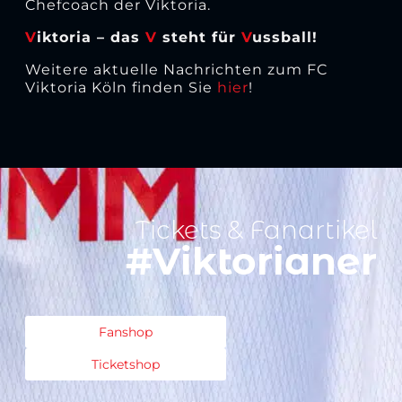
Chefcoach der Viktoria.
V
iktoria – das
V
steht für
V
ussball!
Weitere aktuelle Nachrichten zum FC
Viktoria Köln finden Sie
hier
!
Tickets & Fanartikel
#Viktorianer
Fanshop
Ticketshop