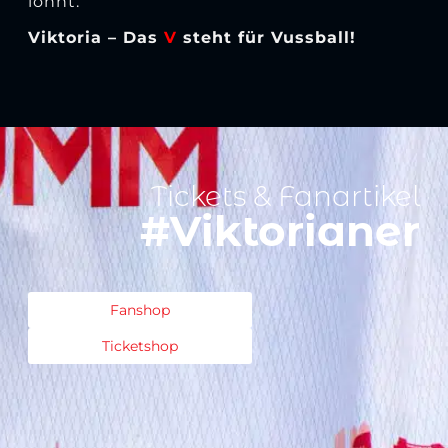
lohnt.“
Viktoria – Das
V
steht für Vussball!
Tickets & Fanartikel
#Viktorianer
Fanshop
Ticketshop