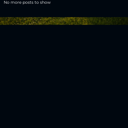
No more posts to show
Zurück zur Übersicht
Social Media
Aktuelles
V
iktoria Köln
Teams
NLZ
1904 e.V.
Verein
Stadion
Sportpark
Fans & Mitglieder
Höhenberg
V
ussball­schule
Günter-Kuxdorf-