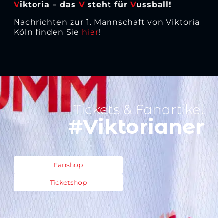
V
iktoria – das
V
steht für
V
ussball!
Nachrichten zur 1. Mannschaft von Viktoria
Köln finden Sie
hier
!
Tickets & Fanartikel
#Viktorianer
Fanshop
Ticketshop