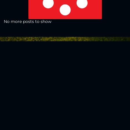
No more posts to show
Zurück zur Übersicht
Social Media
Aktuelles
V
iktoria Köln
Teams
NLZ
1904 e.V.