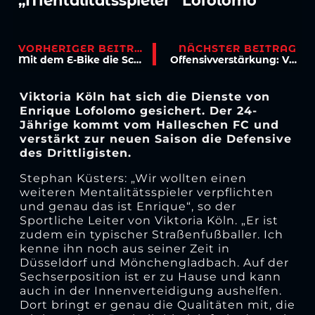
„Mentalitätsspieler“ Lofolomo
VORHERIGER BEITRAG
NÄCHSTER BEITRAG
Mit dem E-Bike die Schäl Sick erkunden – dank Zweirad Prumbaum
Offensivverstärkung: Viktoria lotst Vrenezi nach Köln
Viktoria Köln hat sich die Dienste von
Enrique Lofolomo gesichert. Der 24-
Jährige kommt vom Halleschen FC und
verstärkt zur neuen Saison die Defensive
des Drittligisten.
Stephan Küsters: „Wir wollten einen
weiteren Mentalitätsspieler verpflichten
und genau das ist Enrique“, so der
Sportliche Leiter von Viktoria Köln. „Er ist
zudem ein typischer Straßenfußballer. Ich
kenne ihn noch aus seiner Zeit in
Düsseldorf und Mönchengladbach. Auf der
Sechserposition ist er zu Hause und kann
auch in der Innenverteidigung aushelfen.
Dort bringt er genau die Qualitäten mit, die