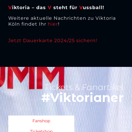
V
iktoria – das
V
steht für
V
ussball!
Weitere aktuelle Nachrichten zu Viktoria
Köln findet Ihr
hier
!
Jetzt Dauerkarte 2024/25 sichern!
Tickets & Fanartikel
#Viktorianer
Fanshop
Ticketshop