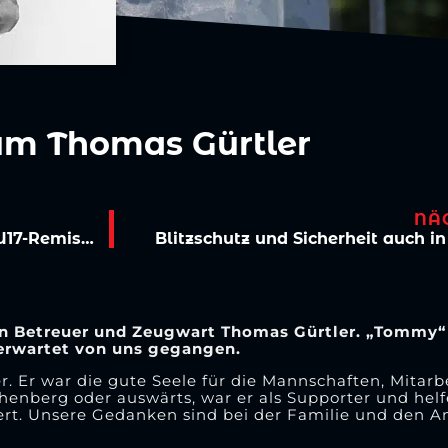
 um Thomas Gürtler
NÄ
Torreicher Saisonstart der Viktoria-Frauen, U17-Remis in Aachen
Blitzschutz und Sicherheit auch i
gen Betreuer und Zeugwart Thomas Gürtler. „Tommy“
nerwartet von uns gegangen.
er. Er war die gute Seele für die Mannschaften, Mitar
öhenberg oder auswärts, war er als Supporter und hel
ttert. Unsere Gedanken sind bei der Familie und den 