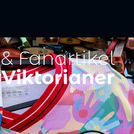
 & Fanartikel
Viktorianer