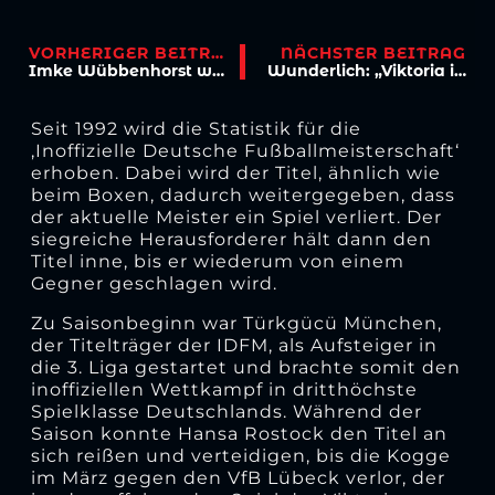
VORHERIGER BEITRAG
NÄCHSTER BEITRAG
Imke Wübbenhorst wird Co-Trainerin bei Viktoria Köln
Wunderlich: „Viktoria ist für mich Familie“
Seit 1992 wird die Statistik für die
‚Inoffizielle Deutsche Fußballmeisterschaft‘
erhoben. Dabei wird der Titel, ähnlich wie
beim Boxen, dadurch weitergegeben, dass
der aktuelle Meister ein Spiel verliert. Der
siegreiche Herausforderer hält dann den
Titel inne, bis er wiederum von einem
Gegner geschlagen wird.
Zu Saisonbeginn war Türkgücü München,
der Titelträger der IDFM, als Aufsteiger in
die 3. Liga gestartet und brachte somit den
inoffiziellen Wettkampf in dritthöchste
Spielklasse Deutschlands. Während der
Saison konnte Hansa Rostock den Titel an
sich reißen und verteidigen, bis die Kogge
im März gegen den VfB Lübeck verlor, der