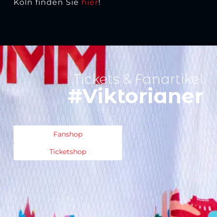
Köln finden Sie
hier
!
Tickets & Fanartikel
#Viktorianer
Fanshop
Ticketshop