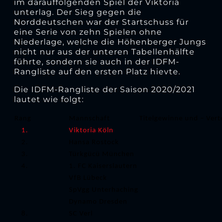
im darauffolgenden Spiel der Viktoria
unterlag. Der Sieg gegen die
Norddeutschen war der Startschuss für
eine Serie von zehn Spielen ohne
Niederlage, welche die Höhenberger Jungs
nicht nur aus der unteren Tabellenhälfte
führte, sondern sie auch in der IDFM-
Rangliste auf den ersten Platz hievte.
Die IDFM-Rangliste der Saison 2020/2021
lautet wie folgt:
Rang
Mannschaft
Titelgewinne und – Ver
1.
Viktoria Köln
2.
Hansa Rostock
3.
Türkgücü München
4.
1. FC Kaiserslautern
VfB Lübeck
SpVgg Unterhaching
Dynamo Dresden
8.
SC Verl