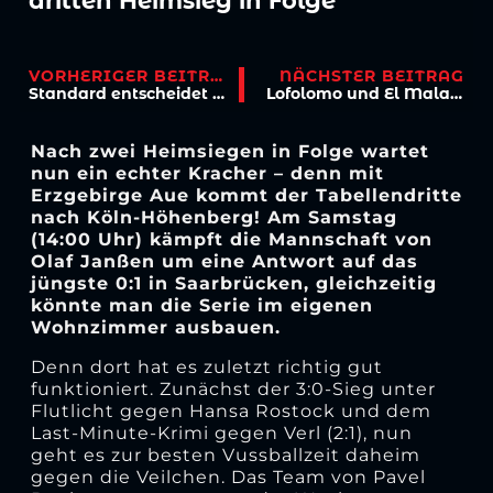
dritten Heimsieg in Folge
VORHERIGER BEITRAG
NÄCHSTER BEITRAG
Standard entscheidet Duell auf Augenhöhe beim FCS
Lofolomo und El Mala bescheren dritten Heimsieg in Folge
Nach zwei Heimsiegen in Folge wartet
nun ein echter Kracher – denn mit
Erzgebirge Aue kommt der Tabellendritte
nach Köln-Höhenberg! Am Samstag
(14:00 Uhr) kämpft die Mannschaft von
Olaf Janßen um eine Antwort auf das
jüngste 0:1 in Saarbrücken, gleichzeitig
könnte man die Serie im eigenen
Wohnzimmer ausbauen.
Denn dort hat es zuletzt richtig gut
funktioniert. Zunächst der 3:0-Sieg unter
Flutlicht gegen Hansa Rostock und dem
Last-Minute-Krimi gegen Verl (2:1), nun
geht es zur besten Vussballzeit daheim
gegen die Veilchen. Das Team von Pavel