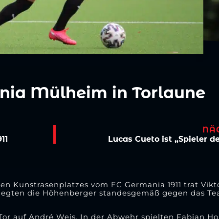
nia Mülheim in Torlaune
NÄ
11
Lucas Cueto ist „Spieler 
uen Kunstrasenplatzes vom FC Germania 1911 trat Vikt
siegten die Höhenberger standesgemäß gegen das Tea
 Tor auf André Weis. In der Abwehr spielten Fabian H