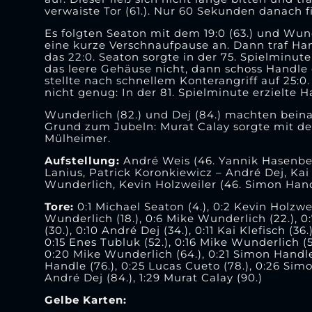
verwaiste Tor (61.). Nur 60 Sekunden danach fie
Es folgten Seaton mit dem 19:0 (63.) und Wund
eine kurze Verschnaufpause an. Dann traf Hand
das 22:0. Seaton sorgte in der 75. Spielminute
das leere Gehäuse nicht, dann schoss Handle
stellte nach schnellem Konterangriff auf 25:0.
nicht genug: In der 81. Spielminute erzielte H
Wunderlich (82.) und Dej (84.) machten beina
Grund zum Jubeln: Murat Calay sorgte mit dem
Mülheimer.
Aufstellung:
André Weis (46. Yannik Hasenbei
Lanius, Patrick Koronkiewicz – André Dej, Kai 
Wunderlich, Kevin Holzweiler (46. Simon Han
Tore:
0:1 Michael Seaton (4.), 0:2 Kevin Holzwei
Wunderlich (18.), 0:6 Mike Wunderlich (22.), 0
(30.), 0:10 André Dej (34.), 0:11 Kai Klefisch (36
0:15 Enes Tubluk (52.), 0:16 Mike Wunderlich (58
0:20 Mike Wunderlich (64.), 0:21 Simon Handle 
Handle (76.), 0:25 Lucas Cueto (78.), 0:26 Sim
André Dej (84.), 1:29 Murat Calay (90.)
Gelbe Karten: