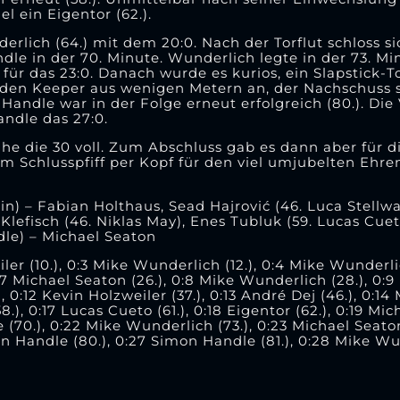
l ein Eigentor (62.).
erlich (64.) mit dem 20:0. Nach der Torflut schloss si
le in der 70. Minute. Wunderlich legte in der 73. Mi
 für das 23:0. Danach wurde es kurios, ein Slapstick-To
 den Keeper aus wenigen Metern an, der Nachschuss s
 Handle war in der Folge erneut erfolgreich (80.). Die
andle das 27:0.
he die 30 voll. Zum Abschluss gab es dann aber für d
 Schlusspfiff per Kopf für den viel umjubelten Ehren
n) – Fabian Holthaus, Sead Hajrović (46. Luca Stellw
Klefisch (46. Niklas May), Enes Tubluk (59. Lucas Cuet
dle) – Michael Seaton
ler (10.), 0:3 Mike Wunderlich (12.), 0:4 Mike Wunderlic
:7 Michael Seaton (26.), 0:8 Mike Wunderlich (28.), 0
.), 0:12 Kevin Holzweiler (37.), 0:13 André Dej (46.), 0:14
.), 0:17 Lucas Cueto (61.), 0:18 Eigentor (62.), 0:19 Mic
(70.), 0:22 Mike Wunderlich (73.), 0:23 Michael Seaton
on Handle (80.), 0:27 Simon Handle (81.), 0:28 Mike Wun