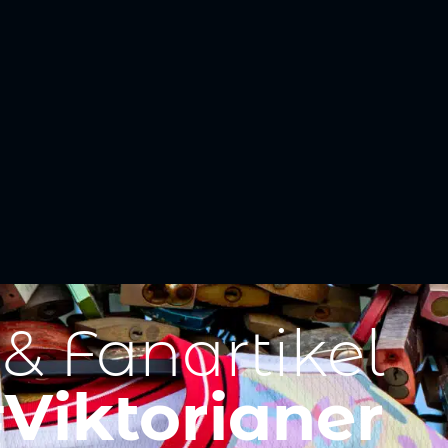
 & Fanartikel
Viktorianer