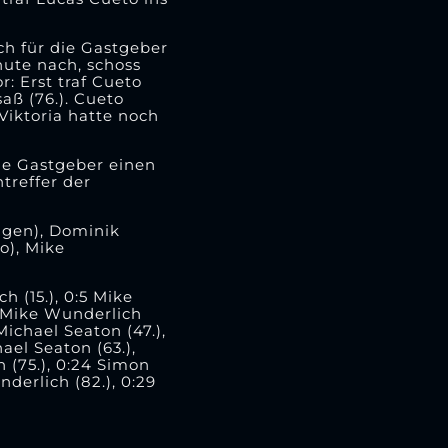
ch für die Gastgeber
nute nach, schoss
r: Erst traf Cueto
aß (76.). Cueto
 Viktoria hatte noch
ie Gastgeber einen
treffer der
agen), Dominik
o), Mike
h (15.), 0:5 Mike
:9 Mike Wunderlich
 Michael Seaton (47.),
hael Seaton (63.),
 (75.), 0:24 Simon
derlich (82.), 0:29