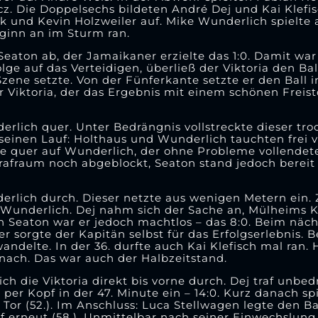
cz. Die Doppelsechs bildeten André Dej und Kai Klefis
k und Kevin Holzweiler auf. Mike Wunderlich spielte 
ginn an im Sturm ran.
Seaton ab, der Jamaikaner erzielte das 1:0. Damit war
lge auf das Verteidigen, überließ der Viktoria den Bal
zene setzte. Von der Fünferkante setzte er den Ball i
r Viktoria, der das Ergebnis mit einem schönen Freis
erlich quer. Unter Bedrängnis vollstreckte dieser tro
r seinen Lauf: Holthaus und Wunderlich tauchten frei 
 quer auf Wunderlich, der ohne Probleme vollendete –
afraum noch abgeblockt, Seaton stand jedoch bereit 
derlich durch. Dieser netzte aus wenigen Metern ein.
an Wunderlich. Dej nahm sich der Sache an, Mülheims
 Seaton war er jedoch machtlos – das 8:0. Beim näch
r sorgte der Kapitän selbst für das Erfolgserlebnis. 
wandelte. In der 36. durfte auch Kai Klefisch mal ran. 
 nach. Das war auch der Halbzeitstand.
 die Viktoria direkt bis vorne durch. Dej traf unbedrä
er Kopf in der 47. Minute ein – 14:0. Kurz danach sp
Tor (52.). Im Anschluss: Luca Stellwagen legte den Ba
raf erneut (58.). Unmittelbar nach seiner Einwechslung