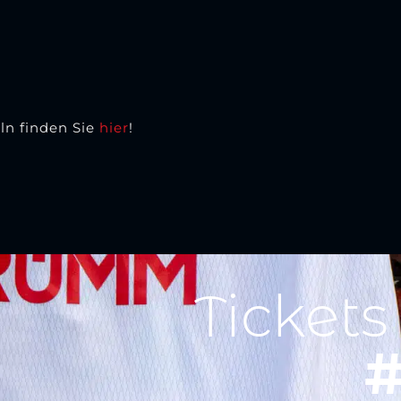
ln finden Sie
hier
!
Tickets
#