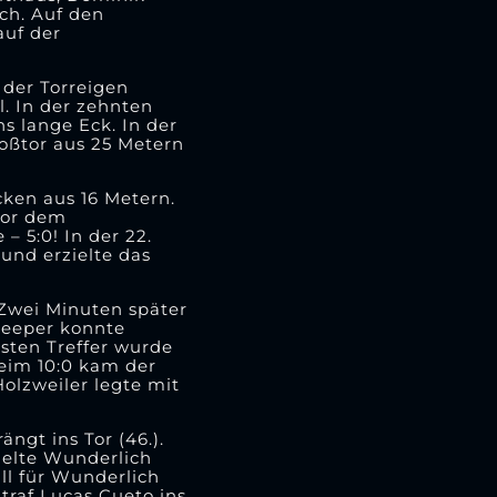
ch. Auf den
auf der
 der Torreigen
l. In der zehnten
ns lange Eck. In der
toßtor aus 25 Metern
cken aus 16 Metern.
vor dem
 5:0! In der 22.
und erzielte das
 Zwei Minuten später
 Keeper konnte
sten Treffer wurde
Beim 10:0 kam der
Holzweiler legte mit
ngt ins Tor (46.).
ielte Wunderlich
ll für Wunderlich
 traf Lucas Cueto ins