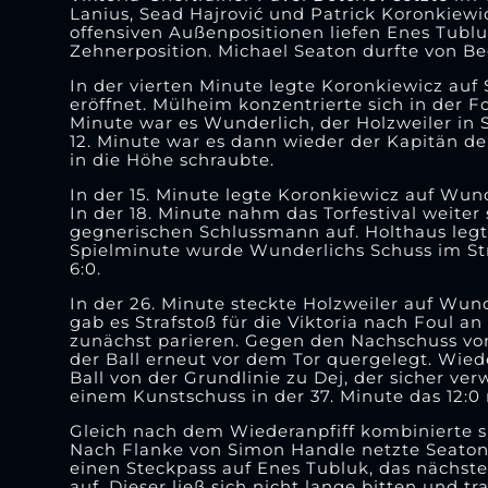
Lanius, Sead Hajrović und Patrick Koronkiewi
offensiven Außenpositionen liefen Enes Tublu
Zehnerposition. Michael Seaton durfte von Be
In der vierten Minute legte Koronkiewicz auf 
eröffnet. Mülheim konzentrierte sich in der Fo
Minute war es Wunderlich, der Holzweiler in S
12. Minute war es dann wieder der Kapitän de
in die Höhe schraubte.
In der 15. Minute legte Koronkiewicz auf Wund
In der 18. Minute nahm das Torfestival weite
gegnerischen Schlussmann auf. Holthaus legte
Spielminute wurde Wunderlichs Schuss im Str
6:0.
In der 26. Minute steckte Holzweiler auf Wun
gab es Strafstoß für die Viktoria nach Foul 
zunächst parieren. Gegen den Nachschuss von
der Ball erneut vor dem Tor quergelegt. Wiede
Ball von der Grundlinie zu Dej, der sicher ver
einem Kunstschuss in der 37. Minute das 12:0
Gleich nach dem Wiederanpfiff kombinierte sich
Nach Flanke von Simon Handle netzte Seaton p
einen Steckpass auf Enes Tubluk, das nächste 
auf. Dieser ließ sich nicht lange bitten und t