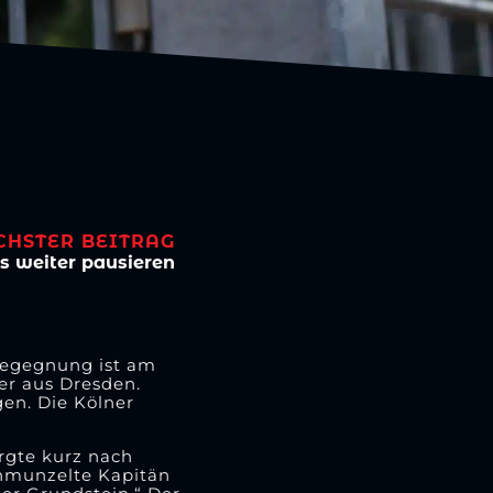
CHSTER BEITRAG
s weiter pausieren
 Begegnung ist am
er aus Dresden.
en. Die Kölner
rgte kurz nach
chmunzelte Kapitän