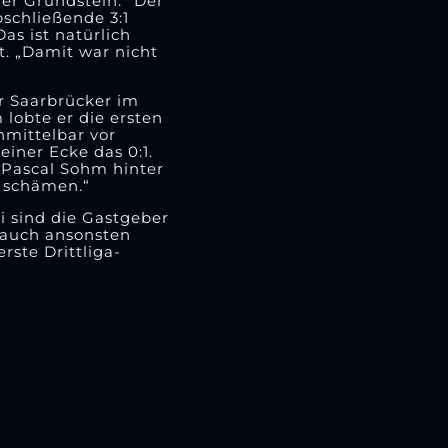
er Grundstein.“ Der
bschließende 3:1
as ist natürlich
t. „Damit war nicht
er Saarbrücker im
 lobte er die ersten
nmittelbar vor
iner Ecke das 0:1.
 Pascal Sohm hinter
t schämen.“
 sind die Gastgeber
 auch ansonsten
rste Drittliga-