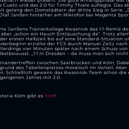
 danach wieder präsent. Die gute Anfangsphase war d
cas Cueto und das 2:0 für Timmy Thiele auflegte. Das a
mit gelang den Domstädtern der dritte Sieg in Serie. „D
r Olaf Janßen hinterher am Mikrofon bei Magenta Spor
rte Janßens Trainerkollege Kwasniok das 1:1-Remis d
 aber „schon ein Hauch Enttäuschung da“. Trotz allem
der ersten Halbzeit bis auf eine Standard-Situation u
ederbeginn erzielte der FCS durch Manuel Zeitz nach e
llerdings vier Minuten später nach einem Schuss von
lbstbewusst: „1:1 in Dresden – da muss man sich nich
nandertreffen zwischen Saarbrücken und Köln. Dabei
grund des Tabellenplatzes moralisch im Vorteil. Aber
hen. Schließlich gewann das Kwasniok-Team schon die e
gangenen Jahres mit 2:0.
ktoria Köln gibt es
hier
!