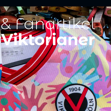
 & Fanartikel
Viktorianer