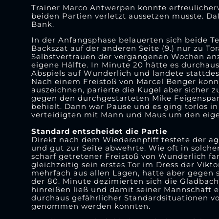
Trainer Marco Antwerpen konnte erfreulicherw
beiden Partien verletzt aussetzen musste. Da
Bank.
In der Anfangsphase belauerten sich beide T
Backszat auf der anderen Seite (9.) nur zu T
Selbstvertrauen der vergangenen Wochen anzu
eigene Hälfte. In Minute 20 hätte es durchau
Abspiels auf Wunderlich und landete stattde
Nach einem Freistoß von Marcel Benger konnt
auszeichnen, parierte die Kugel aber sicher zu
gegen den durchgestarteten Mike Feigenspan
behielt. Dann war Pause und es ging torlos in
verteidigten mit Mann und Maus um den eigen
Standard entscheidet die Partie
Direkt nach dem Wiederanpfiff testete der ag
und gut zur Seite abwehrte. Wie oft in solche
scharf getretener Freistoß von Wunderlich fa
gleichzeitig sein erstes Tor im Dress der Vikt
mehrfach aus allen Lagen, hatte aber gegen s
der 80. Minute dezimierten sich die Gladbach
hinreißen ließ und damit seiner Mannschaft e
durchaus gefährlicher Standardsituationen v
genommen werden konnten.