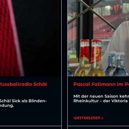
Vussballradio Schäl
Pascal Fallmann im P
Mit der neuen Saison kehr
Schäl Sick als Blinden-
Rheinkultur – der Viktori
endung.
WEITERLESEN »