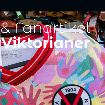
 & Fanartikel
Viktorianer