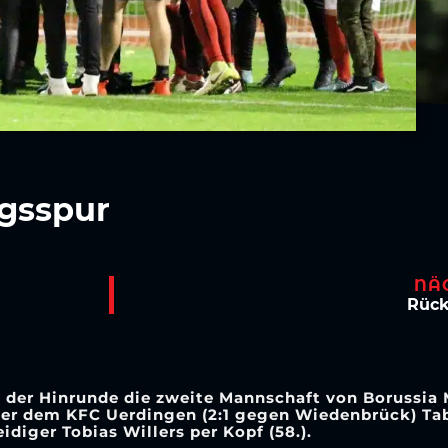
lgsspur
NÄ
Rück
ag der Hinrunde die zweite Mannschaft von Borussi
inter dem KFC Uerdingen (2:1 gegen Wiedenbrück) Ta
diger Tobias Willers per Kopf (58.).