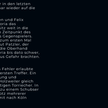
 in den letzten
ar wieder auf die
en und Felix
oria das
tz weit in die
n Zeitpunkt des
s Gegenspielers.
 zum ersten Mal
ut Patzler, der
 die Oberhand
ria bis dato schwer,
us Gefahr brachten.
n Fehler erlaubte
rsten Treffer. Ein
rung und
Holzweiler gleich
igen Torriecher. In
s zu einem Schubser
rotz mehrerer
mit nach Köln