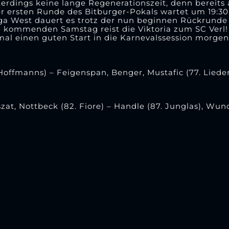
lerdings keine lange Regenerationszeit, denn bereit
der ersten Runde des Bitburger-Pokals wartet um 19:30
iga West dauert es trotz der nun beginnen Rückrunde
kommenden Samstag reist die Viktoria zum SC Verl!
mal einen guten Start in die Karnevalssession morge
offmanns) – Feigenspan, Benger, Mustafic (77. Lieder
szat, Nottbeck (82. Fiore) – Handle (87. Junglas), Wun