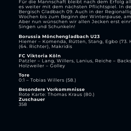
Für die Mannschaft bleibt nach dem Erfolg al
es weiter mit dem nächsten Pflichtspiel. In 
Bergisch Gladbach 09. Auch in der Regionall
Wochen bis zum Beginn der Winterpause, am 
Aber nun wünschen wir allen Jecken erst ein
Singen und Schunkeln!
Borussia Mönchengladbach U23
Hiemer – Komenda, Rütten, Stang, Egbo (73. H
(64. Richter), Makridis
FC Viktoria Köln
Patzler – Lang, Willers, Lanius, Reiche – Back
Holzweiler – Golley
Tore
0:1 – Tobias Willers (58.)
Besondere Vorkommnisse
Rote Karte: Thomas Kraus (80.)
Zuschauer
358