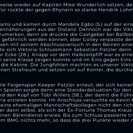
eise wieder auf Kapitän Mike Wunderlich setzen, der
für rückte der gegen Rhynern so starke Hendrik Lohm
eams und kamen durch Mandela Egbo (5.) auf der ein
orannäherungen aus der Distanz. Dennoch war der Vikt
merken, denn sie drückte die Gastgeber bei Ballbesi
s gefährlich werden können, aber Golley verpasste de
ssen mit seinem Abschlussversuch in den Beinen eine
e sich Viktoria-Schlussmann Sebastian Patzler dann
r Ecke (28.). Knapp vor dem Halbzeitpfiff war es erne
 seine Klasse zeigen konnte und im Eins gegen Eins
 die Kabine. Die Jungfohlen machten es unserer Vikto
en Strafraum und setzen voll auf Konter, die durcha
ile Feigenspan Keeper Patzler erneut, der sich keine
n Spielen sorgte dann eine Standardsituation für den e
nd den Kopf von Tobi Willers (58.), der damit die Füh
oria erzielen konnte. Im Anschluss versuchte es Kevin 
eine ehemaligen Mannschaftskollegen nicht den richt
er dann selbst, als sich der Ex-Fortune Thomas Krau
inen Bärendienst erwies. Bis zum Schluss passierte t
om BMG nichts mehr, so dass die drei Punkte wieder 