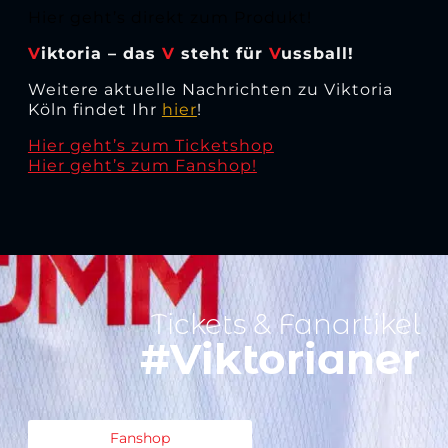
Hier geht’s direkt zum Produkt!
V
iktoria – das
V
steht für
V
ussball!
Weitere aktuelle Nachrichten zu Viktoria
Köln findet Ihr
hier
!
Hier geht’s zum Ticketshop
Hier geht’s zum Fanshop!
Tickets & Fanartikel
#Viktorianer
Fanshop