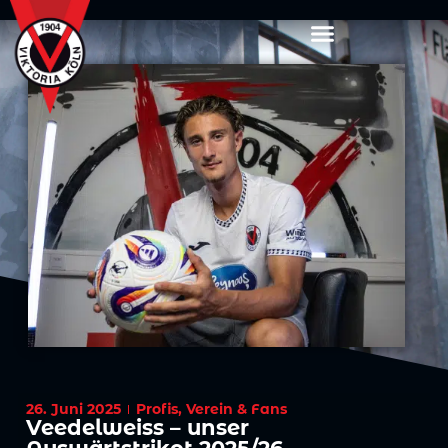
26. Juni 2025
Profis
,
Verein & Fans
Veedelweiss – unser