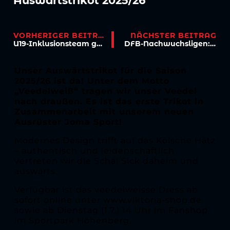
Auswärtstrikot 2025/26
VORHERIGER BEITRAG
NÄCHSTER BEITRAG
U19-Inklusionsteam gewinnt Heimturnier
DFB-Nachwuchsligen: Gruppen für U19 und U17 stehen fest
Unser Auswärtstrikot für die Saison
2025/26 ist da! Unter dem Motto
„Veedelweiß“ tragen wir unser Veedel
nach draußen. Es ist das erste Trikot in
Zusammenarbeit mit unserem neuen
Ausrüster Joma Sport!
Modernes Design trifft auf das Kölsche Hätz
– authentisch und leidenschaftlich
vertreten wir die Schäl Sick daheim und
auswärts.
Verfügbar ist das veedelweisse Dress ab
sofort online unter www.viktoria-shop.de
sowie ab Dienstag (1.7.) 14 Uhr im Fanshop
im Sportpark Höhenberg.