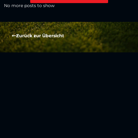
No more posts to show
Zurück zur Übersicht
Social Media
Aktuelles
V
iktoria Köln
Teams
NLZ
1904 e.V.
Verein
Stadion
Sportpark
Fans & Mitglieder
Höhenberg