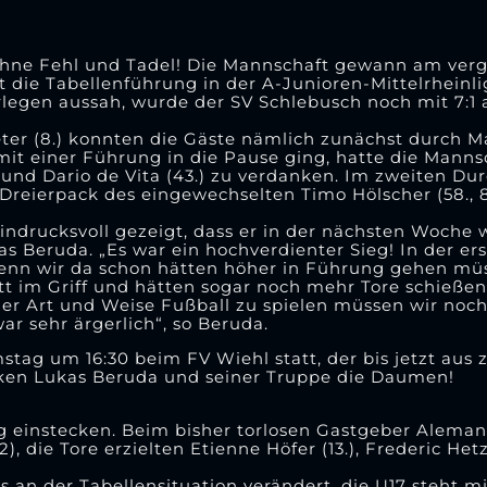
in ohne Fehl und Tadel! Die Mannschaft gewann am v
it die Tabellenführung in der A-Junioren-Mittelrheinli
legen aussah, wurde der SV Schlebusch noch mit 7:1
ter (8.) konnten die Gäste nämlich zunächst durch 
 mit einer Führung in die Pause ging, hatte die Mann
und Dario de Vita (43.) zu verdanken. Im zweiten D
reierpack des eingewechselten Timo Hölscher (58., 8
indrucksvoll gezeigt, dass er in der nächsten Woche 
ukas Beruda. „Es war ein hochverdienter Sieg! In der e
wenn wir da schon hätten höher in Führung gehen mü
t im Griff und hätten sogar noch mehr Tore schieße
der Art und Weise Fußball zu spielen müssen wir noch
r sehr ärgerlich“, so Beruda.
ag um 16:30 beim FV Wiehl statt, der bis jetzt aus 
cken Lukas Beruda und seiner Truppe die Daumen!
 einstecken. Beim bisher torlosen Gastgeber Alema
), die Tore erzielten Etienne Höfer (13.), Frederic Het
 an der Tabellensituation verändert, die U17 steht m