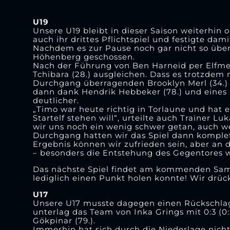
U19
Unsere U19 bleibt in dieser Saison weiterh
auch ihr drittes Pflichtspiel und festigte dam
Nachdem es zur Pause noch gar nicht so über
Höhenberg geschossen.
Nach der Führung von Ben Harneid per Elfme
Tchibara (28.) ausgleichen. Dass es trotzdem
Durchgang überragenden Brooklyn Merl (34.) 
dann dank Hendrik Hebbeker (78.) und eines D
deutlicher.
„Timo war heute richtig in Torlaune und hat e
Startelf stehen will“, urteilte auch Trainer L
wir uns noch ein wenig schwer getan, auch 
Durchgang hatten wir das Spiel dann komplet
Ergebnis können wir zufrieden sein, aber an 
– besonders die Entstehung des Gegentores wa
Das nächste Spiel findet am kommenden Samst
lediglich einen Punkt holen konnte! Wir drü
U17
Unsere U17 musste dagegen einen Rückschlag
unterlag das Team von Inka Grings mit 0:3 (0:2
Gökpinar (79.).
Immerhin hat sich durch die Niederlage nichts