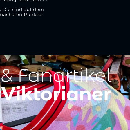
 Die sind auf dem
e nächsten Punkte!
 & Fanartikel
Viktorianer