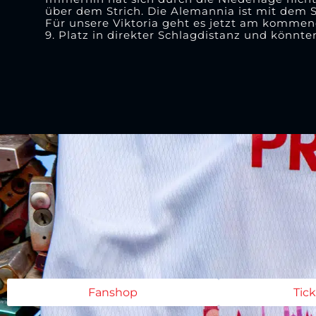
über dem Strich. Die Alemannia ist mit dem S
Für unsere Viktoria geht es jetzt am komme
9. Platz in direkter Schlagdistanz und könnt
Fanshop
Tic