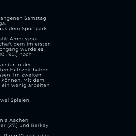
ergangenen Samstag
ga.
 aus dem Sportpark
Malik Amoussou-
schaft dem im ersten
urchgang wurde es
0., 90.) noch
wieder in der
rsten Halbzeit haben
ssen. Im zweiten
n können. Mit dem
 ein wenig arbeiten
zwei Spielen
nnia Aachen
zer (27.) und Berkay
it Rang 10 weiterhin