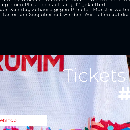
ieg einen Platz hoch auf Rang 12 geklettert.
nden Sonntag zuhause gegen Preußen Münster weiter.
en bei einem Sieg überholt werden! Wir hoffen auf di
Tickets
#
ketshop