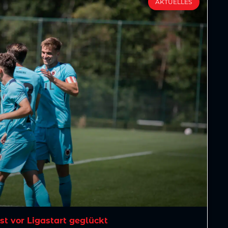
AKTUELLES
est vor Ligastart geglückt