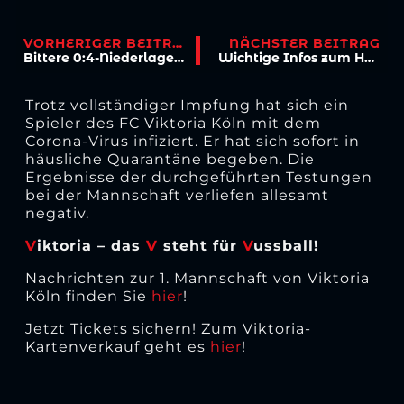
VORHERIGER BEITRAG
NÄCHSTER BEITRAG
Bittere 0:4-Niederlage bei abgezockten Meppenern
Wichtige Infos zum Heimspiel gegen Halle: Es gilt die 2G-Regel
Trotz vollständiger Impfung hat sich ein
Spieler des FC Viktoria Köln mit dem
Corona-Virus infiziert. Er hat sich sofort in
häusliche Quarantäne begeben. Die
Ergebnisse der durchgeführten Testungen
bei der Mannschaft verliefen allesamt
negativ.
V
iktoria – das
V
steht für
V
ussball!
Nachrichten zur 1. Mannschaft von Viktoria
Köln finden Sie
hier
!
Jetzt Tickets sichern! Zum Viktoria-
Kartenverkauf geht es
hier
!