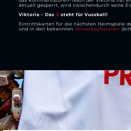
das Kommentatoren-Team der Viktoria hat ein
aktuell gesperrt, wird zwischendurch seine 
Viktoria – Das
V
steht für Vussball!
Eintrittskarten für die nächsten Heimspiele d
und in den bekannten
Vorverkaufsstellen
(bit