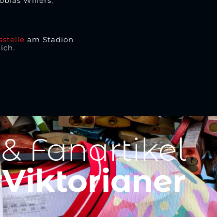
bias Willers,
stelle
am Stadion
ich.
 & Fanartikel
Viktorianer