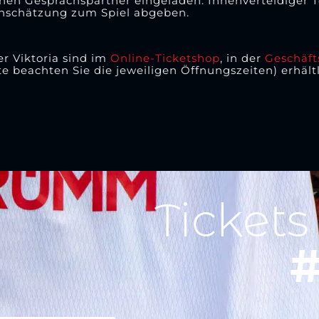
en Gesprächspartner eingeladen. Innenverteidiger To
Einschätzung zum Spiel abgeben.
er Viktoria sind im
Online-Ticketshop
, in der
Geschäfts
te beachten Sie die jeweiligen Öffnungszeiten) erhältl
Tickets
#