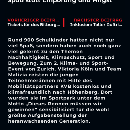
Spaß statt Empörung und Angst
VORHERIGER BEITRAG
NÄCHSTER BEITRAG
Tickets für das Bitburger-Pokalfinale ab sofort nur noch online
Inklusion: Toller Auftritt der Ü17 beim Come-Together-Cup
Rund 900 Schulkinder hatten nicht nur
viel Spaß, sondern haben auch noch ganz
viel gelernt zu den Themen
Nachhaltigkeit, Klimaschutz, Sport und
Bewegung. Zum 2. Klima- und Sport-
Event von Zurich, Viktoria Köln und Team
Malizia reisten die jungen
Teilnehmer:innen mit Hilfe des
Mobilitätspartners KVB kostenlos und
klimafreundlich nach Höhenberg. Dort
wurden sie im Sportpark unter dem
Motto „Dieses Rennen müssen wir
gewinnen“ sensibilisiert für die wohl
größte Aufgabenstellung der
heranwachsenden Generation.