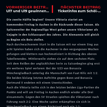
VORHERIGER BEITRAG
NÄCHSTER BEITRAG
U17 und U19 gewinnen am 11.11. souverän
Ticketinfos zum Schäl-Sick-Derby bei Deutz 05
Die zweite Hälfte beginnt! Unsere Viktoria startet am
kommenden Freitag in Aachen in die Rückrunde dieser Saison. Als
Spitzenreiter der Regionalliga West gehen unsere Viktorianer als
Gejagte in den Schlussspurt des Jahres. Die Alemannia will gleich
zu Beginn ein Bein stellen.
Nach durchwachsenem Start in die Saison mit nur einem Sieg aus
acht Spielen haben sich die Aachener in den vergangenen Wochen
gefangen und klettern nun hochmotiviert in Richtung des oberen
Tabellenendes. Mittlerweile stehen sie auf dem sechsten Platz.
Seit dem Reißen der unglücklichen Serie zu Saisonbeginn ging erst
ein weiteres Spiel verloren: Bei der U23 von Borussia
Mönchengladbach unterlag die Mannschaft von Fuat Kilic mit 1:2.
Die beiden bislang letzten Auftritte gegen Bonn und Borussia
Dortmund II endeten mit einem Unentschieden.
Auch die Viktoria teilte sich in den letzten beiden Liga-Partien die
Punkte und will am Freitag in Aachen endlich wieder alle Drei
einsammeln. Gegen den SV Straelen spielten die Viktorianer nach
Führung noch 2:2. Eine Woche später erkämpften sie sich in
Mönchengladbach aus einem Rückstand noch ein 1:1-