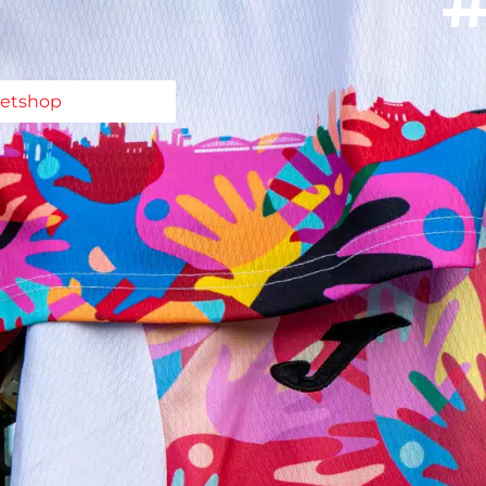
#
ketshop