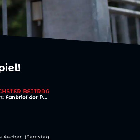
piel!
CHSTER BEITRAG
FC Viktoria Köln – Alemannia Aachen: Fanbrief der Polizei
us Aachen (Samstag,