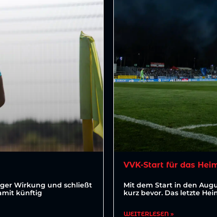
VVK-Start für das He
tiger Wirkung und schließt
Mit dem Start in den Augu
amit künftig
kurz bevor. Das letzte Hei
WEITERLESEN »