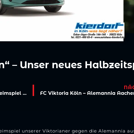
en“ – Unser neues Halbzeits
NÄ
Punktgewinn zum Saisonauftakt – Erstes Heimspiel gegen Aufsteiger
eimspiel unserer Viktorianer gegen die Alemannia a