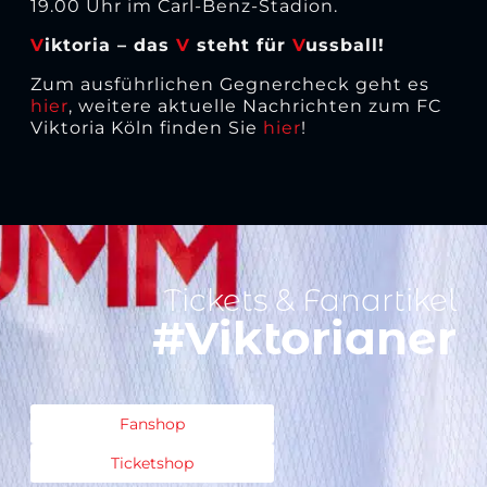
19.00 Uhr im Carl-Benz-Stadion.
V
iktoria – das
V
steht für
V
ussball!
Zum ausführlichen Gegnercheck geht es
hier
, weitere aktuelle Nachrichten zum FC
Viktoria Köln finden Sie
hier
!
Tickets & Fanartikel
#Viktorianer
Fanshop
Ticketshop