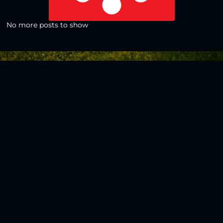
No more posts to show
Zurück zur Übersicht
Social Media
Aktuelles
V
iktoria Köln
Teams
NLZ
1904 e.V.
Verein
Stadion